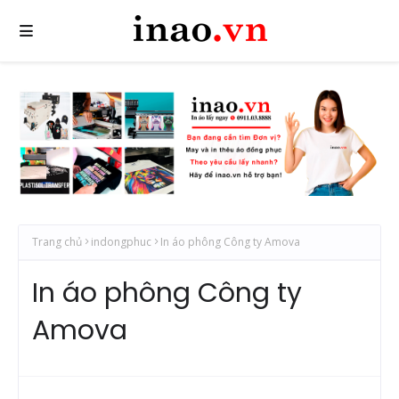
Trang chủ
indongphuc
In áo phông Công ty Amova
In áo phông Công ty
Amova