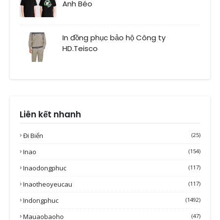
Anh Béo
In đồng phục bảo hộ Công ty
HD.Teisco
Liên kết nhanh
Đi Biển
(25)
Inao
(154)
Inaodongphuc
(117)
Inaotheoyeucau
(117)
Indongphuc
(1492)
Mauaobaoho
(47)