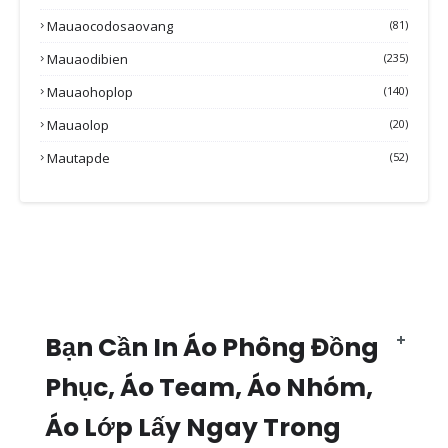
Mauaocodosaovang
(81)
Mauaodibien
(235)
Mauaohoplop
(140)
Mauaolop
(20)
Mautapde
(52)
Bạn Cần In Áo Phông Đồng
Phục, Áo Team, Áo Nhóm,
Áo Lớp Lấy Ngay Trong