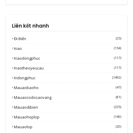
Liên kết nhanh
Đi Biển
(25)
Inao
(154)
Inaodongphuc
(117)
Inaotheoyeucau
(117)
Indongphuc
(1492)
Mauaobaoho
(47)
Mauaocodosaovang
(81)
Mauaodibien
(235)
Mauaohoplop
(140)
Mauaolop
(20)