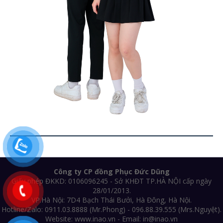
Công ty CP đồng Phục Đức Dũng
Giấy phép ĐKKD: 0106096245 - Sở KHĐT TP.HÀ NỘI cấp ngày
28/01/2013.
VP.Hà Nội: 7D4 Bạch Thái Bưởi, Hà Đông, Hà Nội.
Hotline/Zalo: 0911.03.8888 (Mr.Phong) - 096.88.39.555 (Mrs.Nguyệt).
Website: www.inao.vn - Email: in@inao.vn