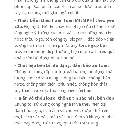
nhanh chóng mà không cần chờ đợi quá trình may đo
phức tạp. Sản phẩm sau khi in ấn sẽ được trao đến
tay bạn trong thời gian ngắn nhất.
Thiết kế in thêu hoàn toàn MIỄN PHÍ theo yêu
cầu:
Đội ngũ thiết kế chuyên nghiệp của chúng tôi sẽ
lắng nghe ý tưởng của bạn và tạo ra những mẫu in
hoặc thêu logo, tên công ty, slogan,... độc đáo và ấn
tượng hoàn toàn miễn phí. Chúng tôi sẽ giúp bạn
truyền tải thông điệp thương hiệu một cách hiệu quả
nhất trên bộ đồng phục bảo hộ.
Chất liệu bền bỉ, đa dạng, đảm bảo an toàn:
Chúng tôi cung cấp các loại vải bảo hộ lao động chất
lượng cao, có khả năng chống bụi bẩn, chống thấm
nước, chống tĩnh điện, chịu nhiệt, chống hóa chất,...
tùy thuộc vào đặc thù công việc của bạn.
In ấn và thêu logo, thông tin sắc nét, bền đẹp:
Chúng tôi sử dụng công nghệ in và thêu hiện đại,
đảm bảo logo, hình ảnh và chữ viết được thể hiện
một cách sắc nét, màu sắc bền đẹp và không bị phai
màu hay bong tróc trong quá trình sử dụng.