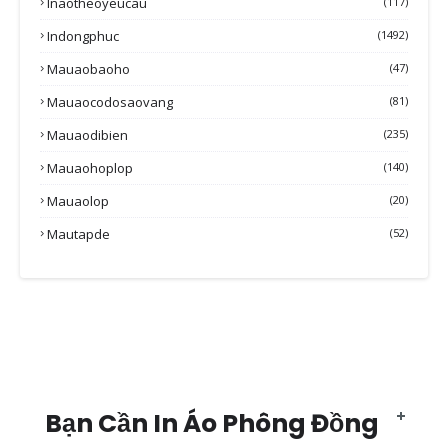
Inaotheoyeucau
(117)
Indongphuc
(1492)
Mauaobaoho
(47)
Mauaocodosaovang
(81)
Mauaodibien
(235)
Mauaohoplop
(140)
Mauaolop
(20)
Mautapde
(52)
Bạn Cần In Áo Phông Đồng