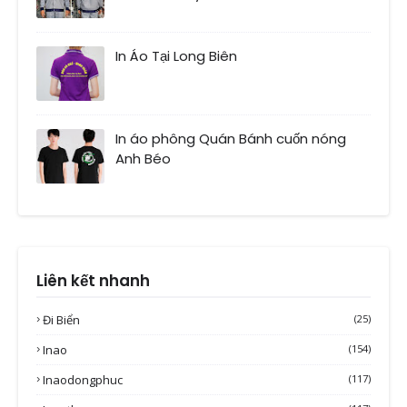
In Áo Tại Long Biên
In áo phông Quán Bánh cuốn nóng
Anh Béo
Liên kết nhanh
Đi Biển
(25)
Inao
(154)
Inaodongphuc
(117)