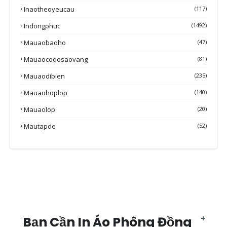
Inaotheoyeucau
(117)
Indongphuc
(1492)
Mauaobaoho
(47)
Mauaocodosaovang
(81)
Mauaodibien
(235)
Mauaohoplop
(140)
Mauaolop
(20)
Mautapde
(52)
Bạn Cần In Áo Phông Đồng