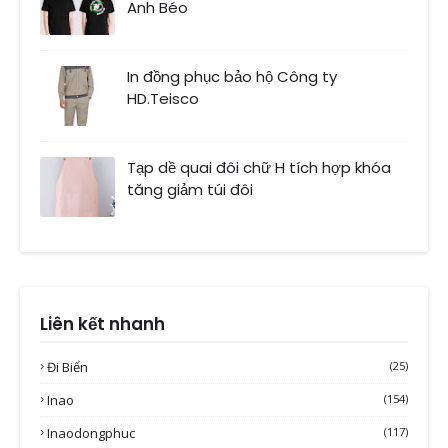
Anh Béo
In đồng phục bảo hộ Công ty
HD.Teisco
Tạp dề quai đôi chữ H tích hợp khóa
tăng giảm túi đôi
Liên kết nhanh
Đi Biển
(25)
Inao
(154)
Inaodongphuc
(117)