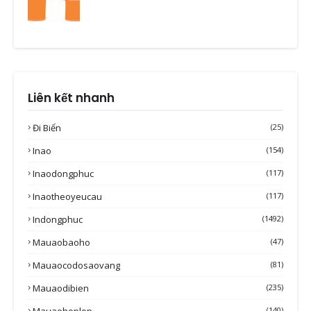
Liên kết nhanh
Đi Biển
(25)
Inao
(154)
Inaodongphuc
(117)
Inaotheoyeucau
(117)
Indongphuc
(1492)
Mauaobaoho
(47)
Mauaocodosaovang
(81)
Mauaodibien
(235)
Mauaohoplop
(140)