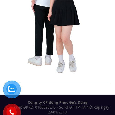
Công ty CP đồng Phục Đức Dũng
Giấy phép ĐKKD: 0106096245 - Sở KHĐT TP.HÀ NỘI cấp ngày
28/01/2013.