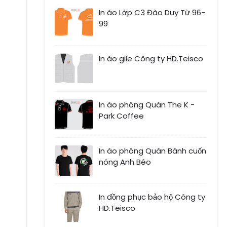
In áo Lớp C3 Đào Duy Từ 96-
99
In áo gile Công ty HD.Teisco
In áo phông Quán The K -
Park Coffee
In áo phông Quán Bánh cuốn
nóng Anh Béo
In đồng phục bảo hộ Công ty
HD.Teisco