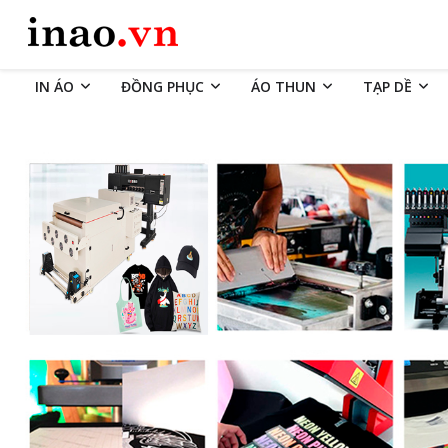
IN ÁO
ĐỒNG PHỤC
ÁO THUN
TẠP DỀ