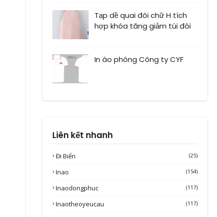
Tạp dề quai đôi chữ H tích
hợp khóa tăng giảm túi đôi
In áo phông Công ty CYF
Liên kết nhanh
Đi Biển
(25)
Inao
(154)
Inaodongphuc
(117)
Inaotheoyeucau
(117)