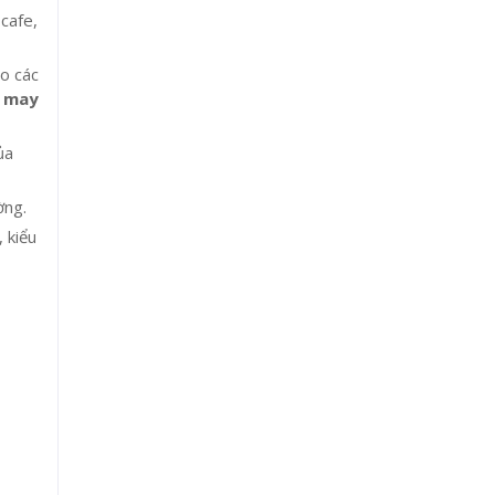
cafe,
ho các
t
may
ủa
ờng.
 kiểu