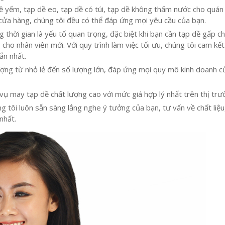
ề yếm, tạp dề eo, tạp dề có túi, tạp dề không thấm nước cho quán 
cửa hàng, chúng tôi đều có thể đáp ứng mọi yêu cầu của bạn.
g thời gian là yếu tố quan trọng, đặc biệt khi bạn cần tạp dề gấp c
cho nhân viên mới. Với quy trình làm việc tối ưu, chúng tôi cam kế
ắn nhất.
ượng từ nhỏ lẻ đến số lượng lớn, đáp ứng mọi quy mô kinh doanh c
vụ may tạp dề chất lượng cao với mức giá hợp lý nhất trên thị trư
 tôi luôn sẵn sàng lắng nghe ý tưởng của bạn, tư vấn về chất liệu,
nhất.