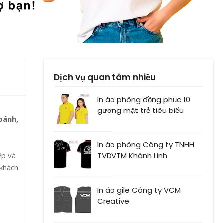
Dịch vụ quan tâm nhiều
In áo phông đồng phục 10
gương mặt trẻ tiêu biểu
bánh,
In áo phông Công ty TNHH
ệp và
TVDVTM Khánh Linh
 khách
In áo gile Công ty VCM
Creative