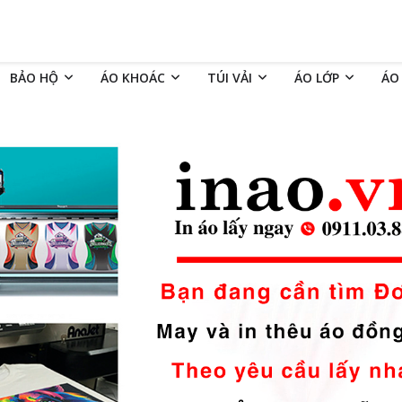
BẢO HỘ
ÁO KHOÁC
TÚI VẢI
ÁO LỚP
ÁO