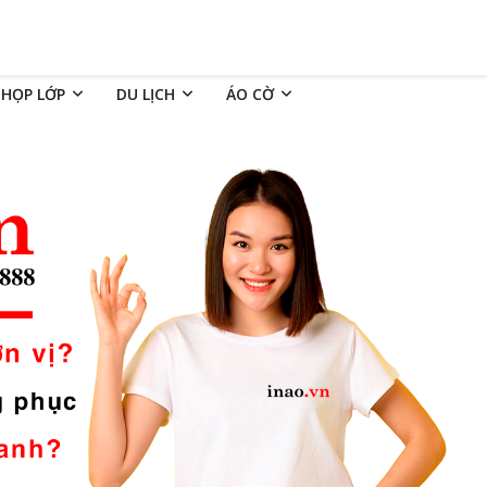
 HỌP LỚP
DU LỊCH
ÁO CỜ