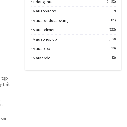
Indongphuc
(1492)
Mauaobaoho
(47)
Mauaocodosaovang
(81)
Mauaodibien
(235)
Mauaohoplop
(140)
Mauaolop
(20)
Mautapde
(52)
o tạp
y bất
g
ên
 sản