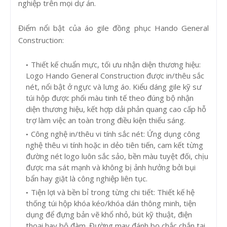
nghiệp trên mọi dự án.
Điểm nổi bật của áo gile đồng phục Hando General
Construction:
Thiết kế chuẩn mực, tối ưu nhận diện thương hiệu:
Logo Hando General Construction được in/thêu sắc
nét, nổi bật ở ngực và lưng áo. Kiểu dáng gile kỹ sư
túi hộp được phối màu tinh tế theo đúng bộ nhận
diện thương hiệu, kết hợp dải phản quang cao cấp hỗ
trợ làm việc an toàn trong điều kiện thiếu sáng.
Công nghệ in/thêu vi tính sắc nét: Ứng dụng công
nghệ thêu vi tính hoặc in dẻo tiên tiến, cam kết từng
đường nét logo luôn sắc sảo, bền màu tuyệt đối, chịu
được ma sát mạnh và không bị ảnh hưởng bởi bụi
bẩn hay giặt là công nghiệp liên tục.
Tiện lợi và bền bỉ trong từng chi tiết: Thiết kế hệ
thống túi hộp khóa kéo/khóa dán thông minh, tiện
dụng để đựng bản vẽ khổ nhỏ, bút kỹ thuật, điện
thoại hay bộ đàm. Đường may đánh bọ chắc chắn tại