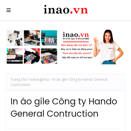
Trang chủ
indongphuc
In áo gile Công ty Hando General
Contruction
In áo gile Công ty Hando
General Contruction