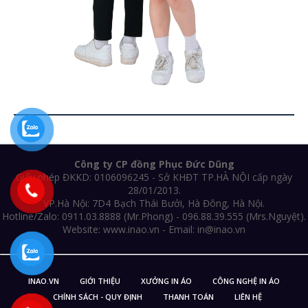
Công ty CP đồng Phục Đức Dũng
Giấy phép ĐKKD: 0106096245 - Sở KHĐT TP.HÀ NỘI cấp ngày
28/01/2013.
VP.Hà Nội: 7D4 Bạch Thái Bưởi, Hà Đông, Hà Nội.
Hotline/Zalo: 0911.03.8888 (Mr.Phong) - 096.88.39.555 (Mrs.Nguyệt).
Website: www.inao.vn - Email: in@inao.vn
INAO.VN
GIỚI THIỆU
XƯỞNG IN ÁO
CÔNG NGHỆ IN ÁO
CHÍNH SÁCH - QUY ĐỊNH
THANH TOÁN
LIÊN HỆ