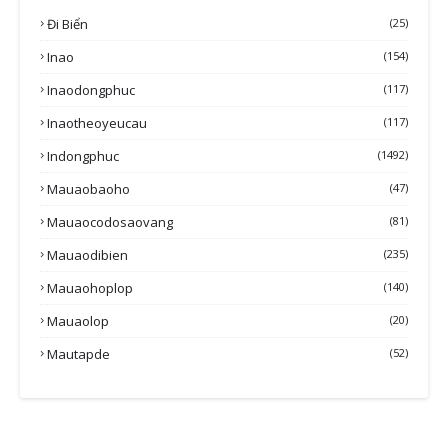
Đi Biển
(25)
Inao
(154)
Inaodongphuc
(117)
Inaotheoyeucau
(117)
Indongphuc
(1492)
Mauaobaoho
(47)
Mauaocodosaovang
(81)
Mauaodibien
(235)
Mauaohoplop
(140)
Mauaolop
(20)
Mautapde
(52)