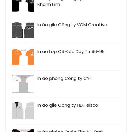
Khánh Linh
In áo gile Công ty VCM Creative
In áo Lớp C3 Đào Duy Từ 96-99
In áo phông Công ty CYF
In áo gile Công ty HD.Teisco
In áo phông Quán The K - Park