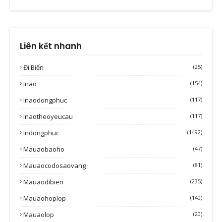
Liên kết nhanh
Đi Biển
(25)
Inao
(154)
Inaodongphuc
(117)
Inaotheoyeucau
(117)
Indongphuc
(1492)
Mauaobaoho
(47)
Mauaocodosaovang
(81)
Mauaodibien
(235)
Mauaohoplop
(140)
Mauaolop
(20)