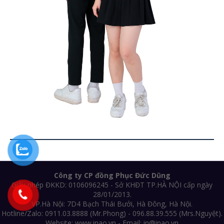
Công ty CP đồng Phục Đức Dũng
Giấy phép ĐKKD: 0106096245 - Sở KHĐT TP.HÀ NỘI cấp ngày
28/01/2013.
VP.Hà Nội: 7D4 Bạch Thái Bưởi, Hà Đông, Hà Nội.
Hotline/Zalo: 0911.03.8888 (Mr.Phong) - 096.88.39.555 (Mrs.Nguyệt).
Website: www.inao.vn - Email: in@inao.vn