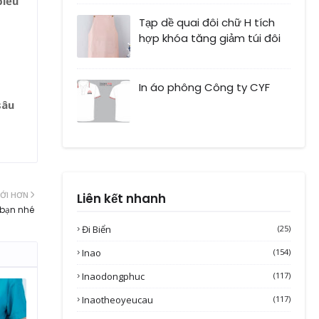
biểu
Tạp dề quai đôi chữ H tích
hợp khóa tăng giảm túi đôi
t
In áo phông Công ty CYF
sâu
ỚI HƠN
Liên kết nhanh
 bạn nhé
Đi Biển
(25)
Inao
(154)
Inaodongphuc
(117)
Inaotheoyeucau
(117)