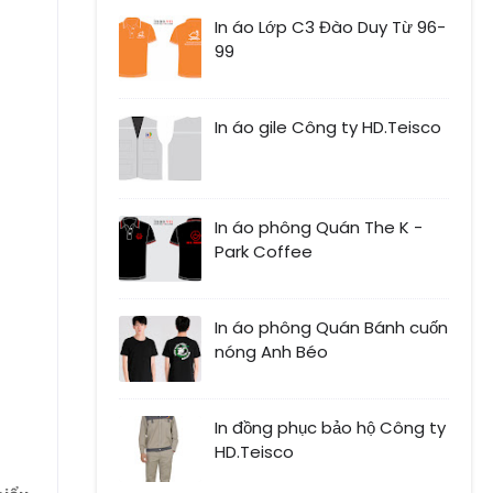
In áo Lớp C3 Đào Duy Từ 96-
99
In áo gile Công ty HD.Teisco
In áo phông Quán The K -
Park Coffee
In áo phông Quán Bánh cuốn
nóng Anh Béo
In đồng phục bảo hộ Công ty
HD.Teisco