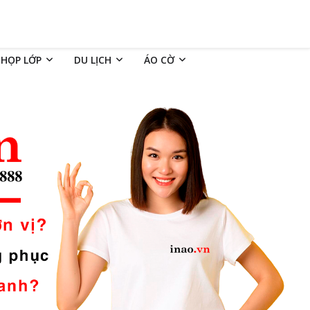
 HỌP LỚP
DU LỊCH
ÁO CỜ