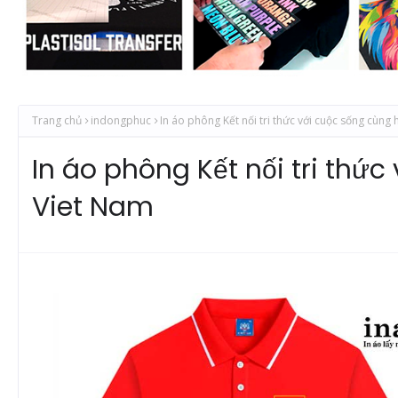
Trang chủ
indongphuc
In áo phông Kết nối tri thức với cuộc sống cùng 
In áo phông Kết nối tri thức
Viet Nam