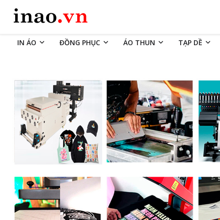
IN ÁO
ĐỒNG PHỤC
ÁO THUN
TẠP DỀ