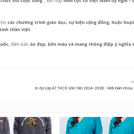
 thức với cuộc sống”
, kết hợp
hình cột cờ Việt Nam uy nghi – 
 cho
các chương trình giáo dục, sự kiện cộng đồng, hoặc hoạ
tinh thần Việt
.
quốc
, đảm bảo
áo đẹp, bền màu và mang thông điệp ý nghĩa 
M
In áo Lớp A7 THCS Văn Yên 2024-2028 - Mãi bên nhau