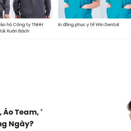
bảo hộ Công ty TNHH
In đồng phục y tế Win Dental
 tải Xuân Bách
, Áo Team,
ng Ngày?