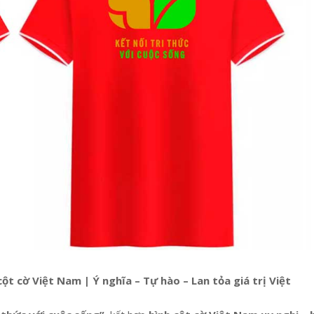
cột cờ Việt Nam | Ý nghĩa – Tự hào – Lan tỏa giá trị Việt