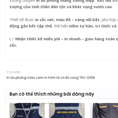
Xưởng chuyên
in áo phông mang thông điệp “Kết nối tri
tượng của tinh thần dân tộc và khát vọng vươn cao
.
Thiết kế được
in sắc nét, màu đỏ – vàng nổi bật
, phù hợp
động gắn kết tập thể
, thể hiện
niềm tự hào, tri thức và 
👉
Nhận thiết kế miễn phí – in nhanh – giao hàng toàn 
sắc.
CŨ HƠN
In áo phông màu cam in hình lá cờ đỏ cùng TKV-3258
Bạn có thể thích những bài đăng này