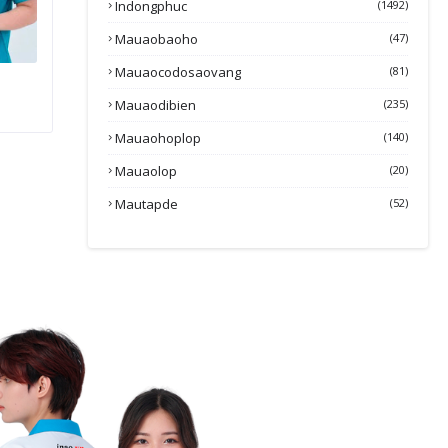
Indongphuc
(1492)
Mauaobaoho
(47)
Mauaocodosaovang
(81)
Mauaodibien
(235)
Mauaohoplop
(140)
Mauaolop
(20)
Mautapde
(52)