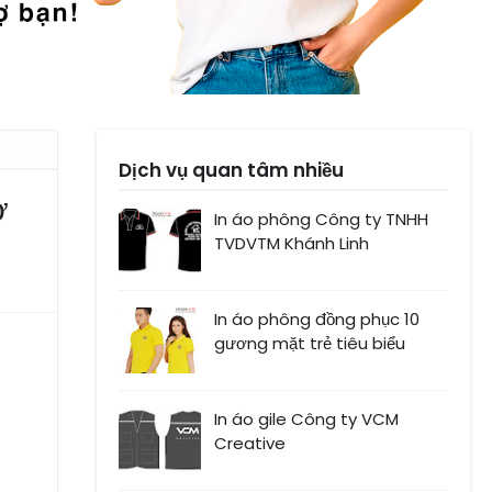
Dịch vụ quan tâm nhiều
ờ
In áo phông Công ty TNHH
TVDVTM Khánh Linh
In áo phông đồng phục 10
gương mặt trẻ tiêu biểu
In áo gile Công ty VCM
Creative