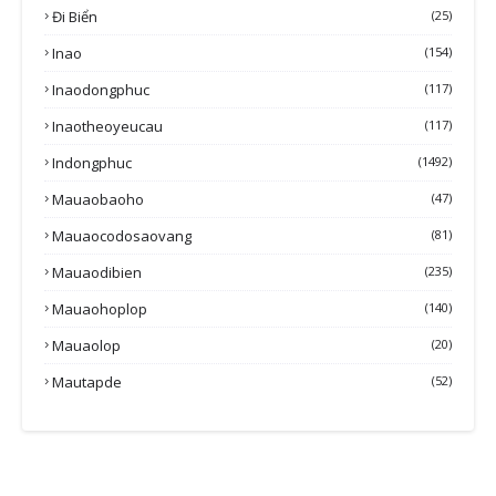
Đi Biển
(25)
Inao
(154)
Inaodongphuc
(117)
Inaotheoyeucau
(117)
Indongphuc
(1492)
Mauaobaoho
(47)
Mauaocodosaovang
(81)
Mauaodibien
(235)
Mauaohoplop
(140)
Mauaolop
(20)
Mautapde
(52)