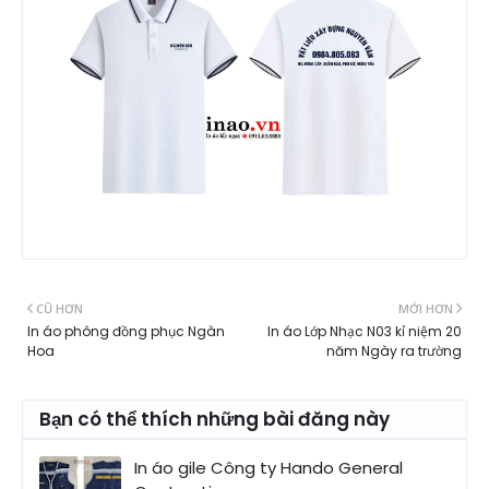
CŨ HƠN
MỚI HƠN
In áo phông đồng phục Ngàn
In áo Lớp Nhạc N03 kỉ niệm 20
Hoa
năm Ngày ra trường
Bạn có thể thích những bài đăng này
In áo gile Công ty Hando General