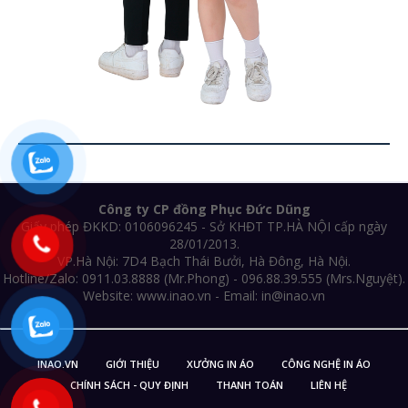
Công ty CP đồng Phục Đức Dũng
Giấy phép ĐKKD: 0106096245 - Sở KHĐT TP.HÀ NỘI cấp ngày
28/01/2013.
VP.Hà Nội: 7D4 Bạch Thái Bưởi, Hà Đông, Hà Nội.
Hotline/Zalo: 0911.03.8888 (Mr.Phong) - 096.88.39.555 (Mrs.Nguyệt).
Website: www.inao.vn - Email: in@inao.vn
INAO.VN
GIỚI THIỆU
XƯỞNG IN ÁO
CÔNG NGHỆ IN ÁO
CHÍNH SÁCH - QUY ĐỊNH
THANH TOÁN
LIÊN HỆ