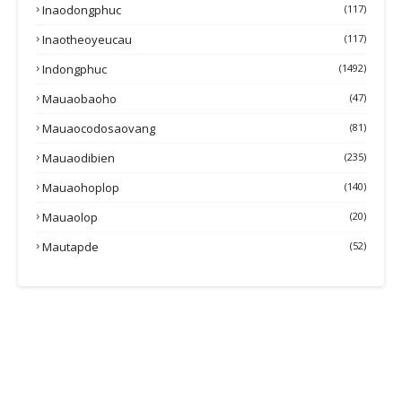
Inaodongphuc
(117)
Inaotheoyeucau
(117)
Indongphuc
(1492)
Mauaobaoho
(47)
Mauaocodosaovang
(81)
Mauaodibien
(235)
Mauaohoplop
(140)
Mauaolop
(20)
Mautapde
(52)