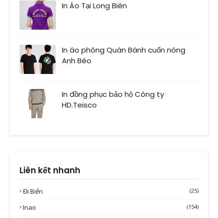
In Áo Tại Long Biên
In áo phông Quán Bánh cuốn nóng
Anh Béo
In đồng phục bảo hộ Công ty
HD.Teisco
Liên kết nhanh
Đi Biển
(25)
Inao
(154)