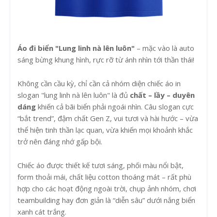
Áo đi biển "Lung linh nà lên luôn"
– mặc vào là auto
sáng bừng khung hình, rực rỡ từ ánh nhìn tới thần thái!
Không cần cầu kỳ, chỉ cần cả nhóm diện chiếc áo in
slogan "lung linh nà lên luôn" là đủ
chất – lầy – duyên
dáng
khiến cả bãi biển phải ngoái nhìn. Câu slogan cực
“bắt trend”, đậm chất Gen Z, vui tươi và hài hước – vừa
thể hiện tinh thần lạc quan, vừa khiến mọi khoảnh khắc
trở nên đáng nhớ gấp bội.
Chiếc áo được thiết kế tươi sáng, phối màu nổi bật,
form thoải mái, chất liệu cotton thoáng mát – rất phù
hợp cho các hoạt động ngoài trời, chụp ảnh nhóm, chơi
teambuilding hay đơn giản là “diễn sâu” dưới nắng biển
xanh cát trắng.