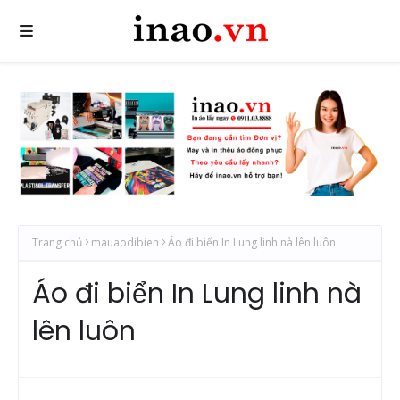
Trang chủ
mauaodibien
Áo đi biển In Lung linh nà lên luôn
Áo đi biển In Lung linh nà
lên luôn