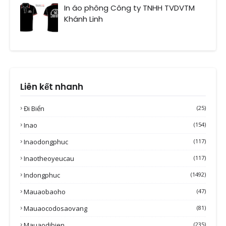
In áo phông Công ty TNHH TVDVTM
Khánh Linh
Liên kết nhanh
Đi Biển
(25)
Inao
(154)
Inaodongphuc
(117)
Inaotheoyeucau
(117)
Indongphuc
(1492)
Mauaobaoho
(47)
Mauaocodosaovang
(81)
Mauaodibien
(235)