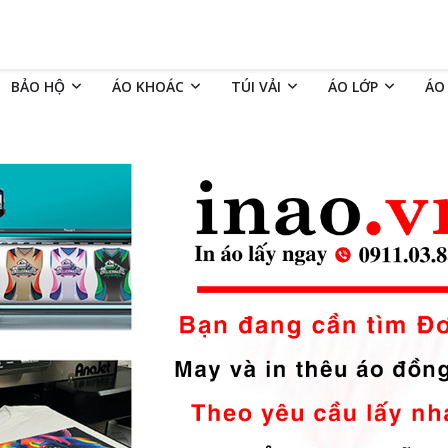
BẢO HỘ
ÁO KHOÁC
TÚI VẢI
ÁO LỚP
ÁO