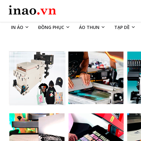
IN ÁO
ĐỒNG PHỤC
ÁO THUN
TẠP DỀ