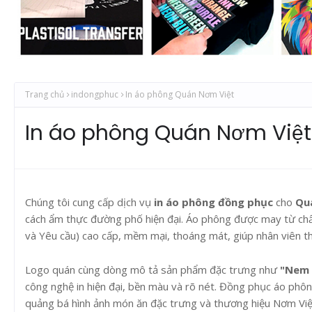
Trang chủ
indongphuc
In áo phông Quán Nơm Việt
In áo phông Quán Nơm Việt
Chúng tôi cung cấp dịch vụ
in áo phông đồng phục
cho
Qu
cách ẩm thực đường phố hiện đại. Áo phông được may từ chấ
và Yêu cầu) cao cấp, mềm mại, thoáng mát, giúp nhân viên t
Logo quán cùng dòng mô tả sản phẩm đặc trưng như
"Nem 
công nghệ in hiện đại, bền màu và rõ nét. Đồng phục áo phô
quảng bá hình ảnh món ăn đặc trưng và thương hiệu Nơm Việt