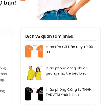
Dịch vụ quan tâm nhiều
In áo Lớp C3 Đào Duy Từ 96-
99
hong
In áo phông đồng phục 10
gương mặt trẻ tiêu biểu
 chọn
ng.
In áo phông Công ty TNHH
ằng
TVDVTM Khánh Linh
n