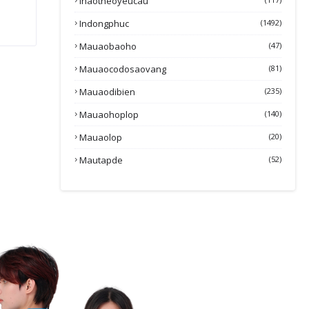
Inaotheoyeucau
Indongphuc
(1492)
Mauaobaoho
(47)
Mauaocodosaovang
(81)
Mauaodibien
(235)
Mauaohoplop
(140)
Mauaolop
(20)
Mautapde
(52)