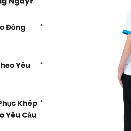
ng Ngày?
Áo Đồng
Theo Yêu
Phục Khép
eo Yêu Cầu