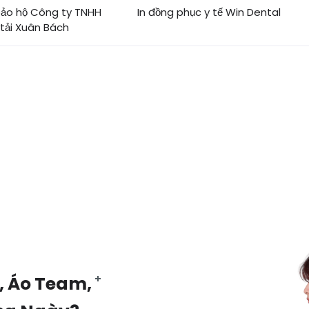
bảo hộ Công ty TNHH
In đồng phục y tế Win Dental
 tải Xuân Bách
, Áo Team,