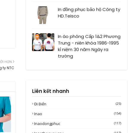
In đồng phục bảo hộ Công ty
HD.Teisco
In áo phông Cấp 1&2 Phương
Trung - niên khóa 1986-1995
kỉ niệm 30 năm Ngày ra
trường
ỚI HƠN
g ty NTC
Liên kết nhanh
Đi Biển
(25)
Inao
(154)
Inaodongphuc
(117)
(117)