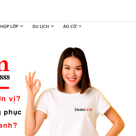
 HỌP LỚP
DU LỊCH
ÁO CỜ