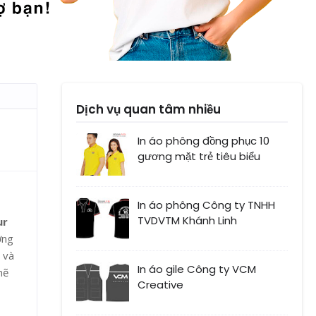
Dịch vụ quan tâm nhiều
In áo phông đồng phục 10
gương mặt trẻ tiêu biểu
In áo phông Công ty TNHH
TVDVTM Khánh Linh
ur
ợng
 và
In áo gile Công ty VCM
mẽ
Creative