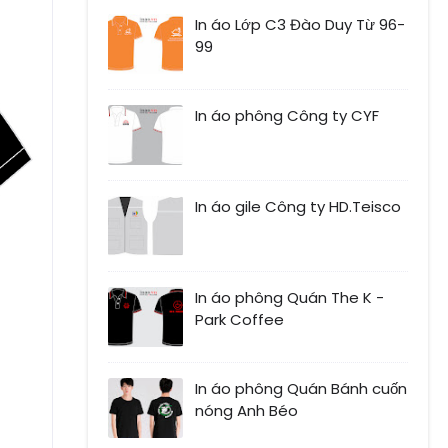
In áo Lớp C3 Đào Duy Từ 96-
99
In áo phông Công ty CYF
In áo gile Công ty HD.Teisco
In áo phông Quán The K -
Park Coffee
In áo phông Quán Bánh cuốn
nóng Anh Béo