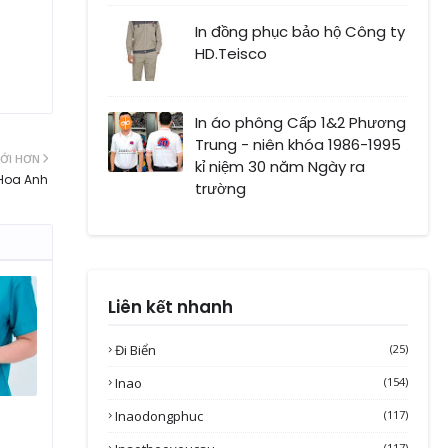
In đồng phục bảo hộ Công ty
HD.Teisco
In áo phông Cấp 1&2 Phương
Trung - niên khóa 1986-1995
ỚI HƠN
kỉ niệm 30 năm Ngày ra
 Hoa Anh
trường
Liên kết nhanh
Đi Biển
(25)
Inao
(154)
Inaodongphuc
(117)
(117)