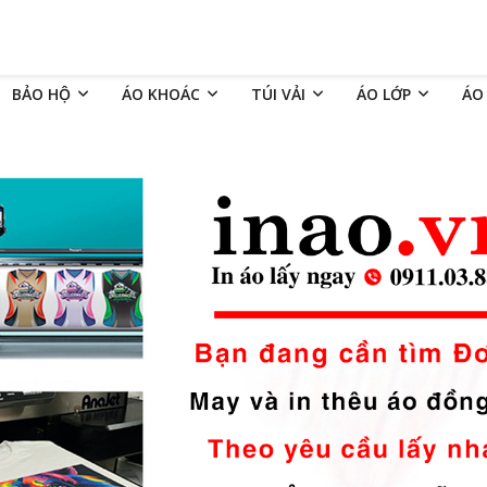
BẢO HỘ
ÁO KHOÁC
TÚI VẢI
ÁO LỚP
ÁO