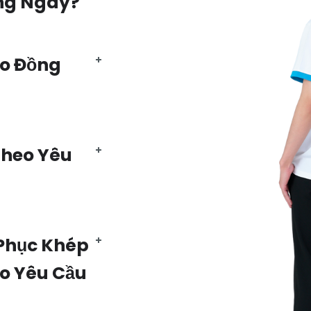
ng Ngày?
Áo Đồng
Theo Yêu
Phục Khép
eo Yêu Cầu