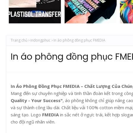
Trang chủ
indongphuc
In áo phông đồng phục FMEDIA
In áo phông đồng phục FME
In Áo Phông Đồng Phục FMEDIA – Chất Lượng Của Chún
Mang đến sự chuyên nghiệp và tinh thần đoàn kết trong công
Quality - Your Success"
, áo phông không chỉ giúp nâng cao
và sự thành công lâu dài. Chất liệu vải 100% cotton mềm mạ
sáng tạo. Logo
FMEDIA
in sắc nét ở ngực trái, kết hợp slo
cho đội ngũ nhân viên.