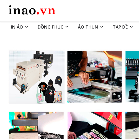
IN ÁO
ĐỒNG PHỤC
ÁO THUN
TẠP DỀ