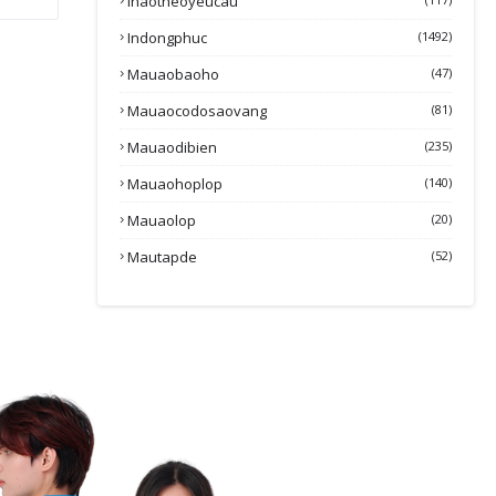
Inaotheoyeucau
Indongphuc
(1492)
Mauaobaoho
(47)
Mauaocodosaovang
(81)
Mauaodibien
(235)
Mauaohoplop
(140)
Mauaolop
(20)
Mautapde
(52)