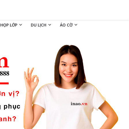
 HỌP LỚP
DU LỊCH
ÁO CỜ