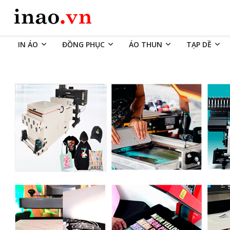
IN ÁO
ĐỒNG PHỤC
ÁO THUN
TẠP DỀ