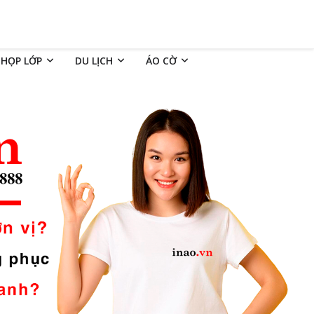
 HỌP LỚP
DU LỊCH
ÁO CỜ