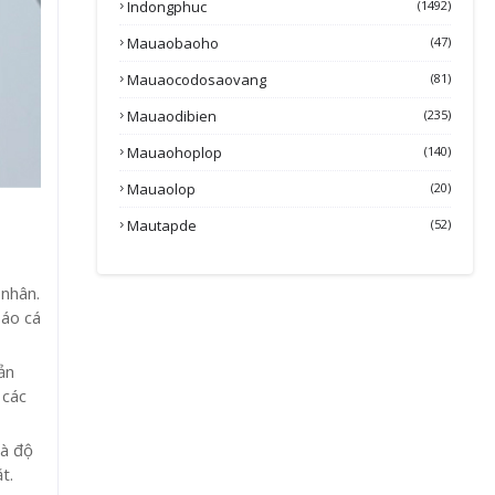
Indongphuc
(1492)
Mauaobaoho
(47)
Mauaocodosaovang
(81)
Mauaodibien
(235)
Mauaohoplop
(140)
Mauaolop
(20)
Mautapde
(52)
 nhân.
 áo cá
ản
 các
và độ
t.