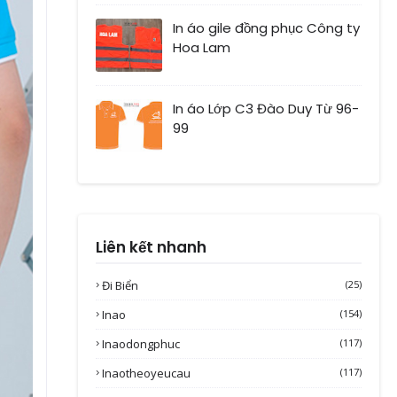
In áo gile đồng phục Công ty
Hoa Lam
In áo Lớp C3 Đào Duy Từ 96-
99
Liên kết nhanh
Đi Biển
(25)
Inao
(154)
Inaodongphuc
(117)
Inaotheoyeucau
(117)