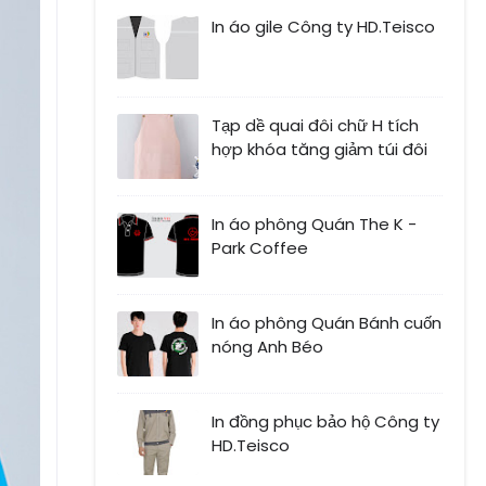
In áo gile Công ty HD.Teisco
Tạp dề quai đôi chữ H tích
hợp khóa tăng giảm túi đôi
In áo phông Quán The K -
Park Coffee
In áo phông Quán Bánh cuốn
nóng Anh Béo
In đồng phục bảo hộ Công ty
HD.Teisco