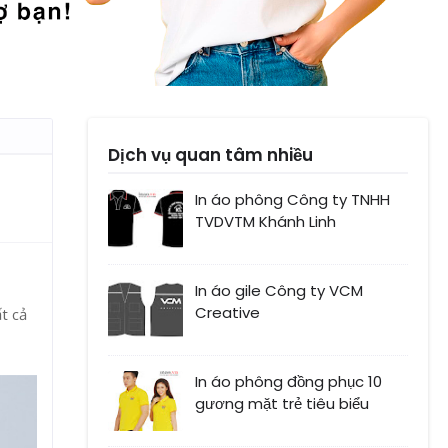
Dịch vụ quan tâm nhiều
In áo phông Công ty TNHH
TVDVTM Khánh Linh
In áo gile Công ty VCM
Creative
t cả
In áo phông đồng phục 10
gương mặt trẻ tiêu biểu