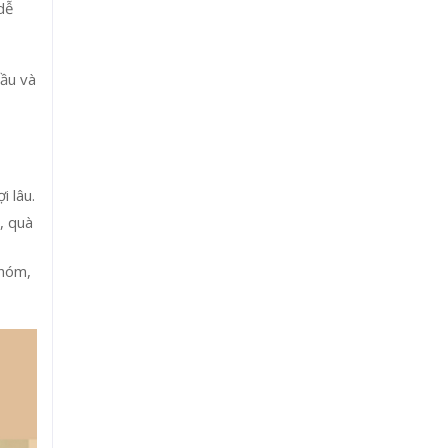
dễ
cầu và
i lâu.
, quà
nhóm,