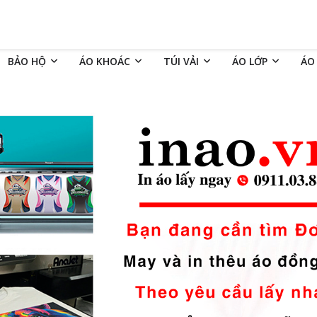
BẢO HỘ
ÁO KHOÁC
TÚI VẢI
ÁO LỚP
ÁO