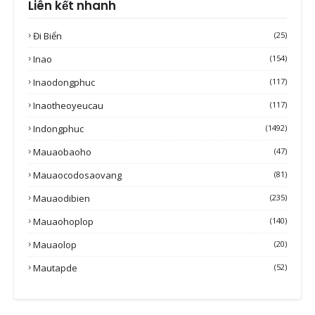
Liên kết nhanh
Đi Biển
(25)
Inao
(154)
Inaodongphuc
(117)
Inaotheoyeucau
(117)
Indongphuc
(1492)
Mauaobaoho
(47)
Mauaocodosaovang
(81)
Mauaodibien
(235)
Mauaohoplop
(140)
Mauaolop
(20)
Mautapde
(52)