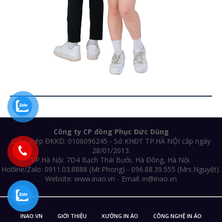
Công ty CP đồng Phục Đức Dũng
Giấy phép ĐKKD: 0106096245 - Sở KHĐT TP.HÀ NỘI cấp ngày
28/01/2013.
VP.Hà Nội: 7D4 Bạch Thái Bưởi, Hà Đông, Hà Nội.
Hotline/Zalo: 0911.03.8888 (Mr.Phong) - 096.88.39.555 (Mrs.Nguyệt).
Website: www.inao.vn - Email: in@inao.vn
INAO.VN
GIỚI THIỆU
XƯỞNG IN ÁO
CÔNG NGHỆ IN ÁO