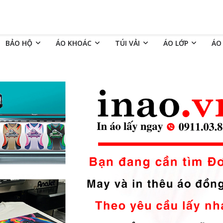
BẢO HỘ
ÁO KHOÁC
TÚI VẢI
ÁO LỚP
ÁO