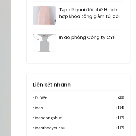
Tạp dề quai đôi chữ H tích
hợp khóa tăng giảm túi đôi
In áo phông Công ty CYF
Liên kết nhanh
Đi Biển
(25)
Inao
(154)
Inaodongphuc
(117)
Inaotheoyeucau
(117)