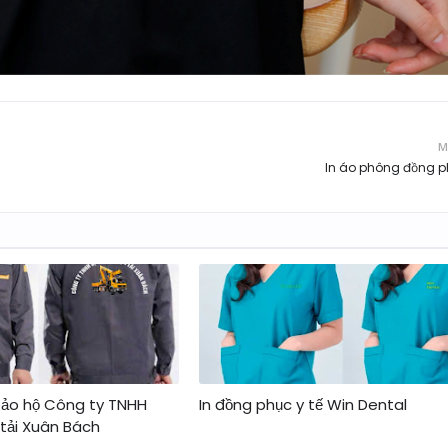
M
In áo phông đồng 
bảo hộ Công ty TNHH
In đồng phục y tế Win Dental
 tải Xuân Bách