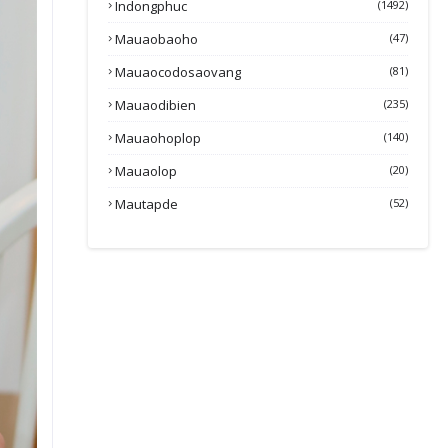
Indongphuc
(1492)
Mauaobaoho
(47)
Mauaocodosaovang
(81)
Mauaodibien
(235)
Mauaohoplop
(140)
Mauaolop
(20)
Mautapde
(52)