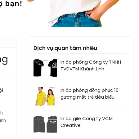
Dịch vụ quan tâm nhiều
ng
In áo phông Công ty TNHH
TVDVTM Khánh Linh
ội
In áo phông đồng phục 10
gương mặt trẻ tiêu biểu
ch
In áo gile Công ty VCM
ình
Creative
.