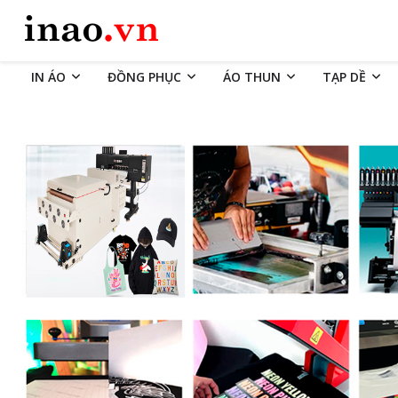
IN ÁO
ĐỒNG PHỤC
ÁO THUN
TẠP DỀ