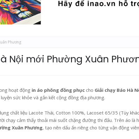
 Xuân Phương
 Hà Nội mới Phường Xuân Phươ
ong hoạt động
in áo phông đồng phục
cho
Giải chạy Báo Hà N
èn luyện sức khỏe và gắn kết cộng đồng địa phương.
 dụng chất liệu Lacote Thái, Cotton 100%, Lacoset 65/35 (Tùy khá
ười chạy cảm thấy thoải mái suốt chặng đường thi đấu. Trên áo là h
ường Xuân Phương
, tạo nên dấu ấn riêng cho từng vận động viên