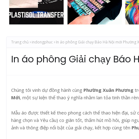
Trang chủ
indongphuc
In áo phông Giải chạy Báo Hà Nội mới Phường
In áo phông Giải chạy Báo
Chúng tôi vinh dự đồng hành cùng
Phường Xuân Phương
tr
Mới
, một sự kiện thể thao ý nghĩa nhằm lan tỏa tinh thần r
Mẫu áo được thiết kế theo phong cách thể thao hiện đại, sử
hàng chọn và Yêu cầu) co giãn tốt, thấm hút mồ hôi, giúp ng
ảnh và thông điệp nổi bật của giải chạy, kết hợp cùng tên
Ph