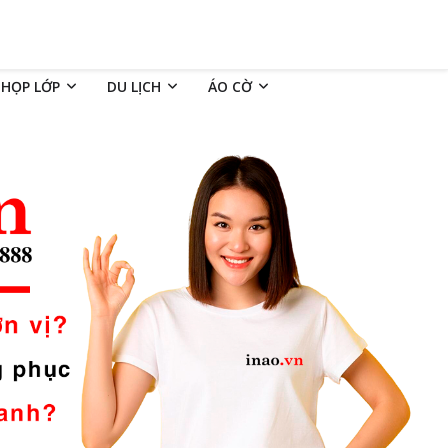
 HỌP LỚP
DU LỊCH
ÁO CỜ