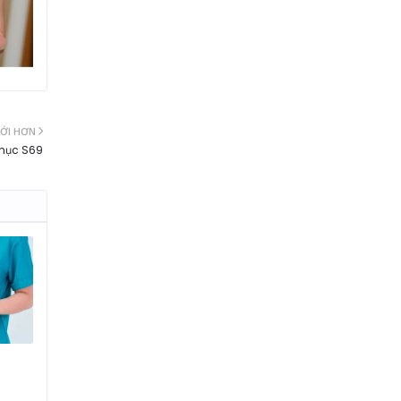
ỚI HƠN
phục S69