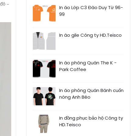
 đô –
In áo Lớp C3 Đào Duy Từ 96-
99
In áo gile Công ty HD.Teisco
In áo phông Quán The K -
Park Coffee
In áo phông Quán Bánh cuốn
nóng Anh Béo
In đồng phục bảo hộ Công ty
HD.Teisco