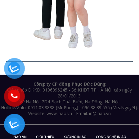
Công ty CP đồng Phục Đức Dũng
Giấy phép ĐKKD: 0106096245 - Sở KHĐT TP.HÀ NỘI cấp ngày
28/01/2013.
VP.Hà Nội: 7D4 Bạch Thái Bưởi, Hà Đông, Hà Nội.
Hotline/Zalo: 0911.03.8888 (Mr.Phong) - 096.88.39.555 (Mrs.Nguyệt).
Website: www.inao.vn - Email: in@inao.vn
INAO.VN
GIỚI THIỆU
XƯỞNG IN ÁO
CÔNG NGHỆ IN ÁO