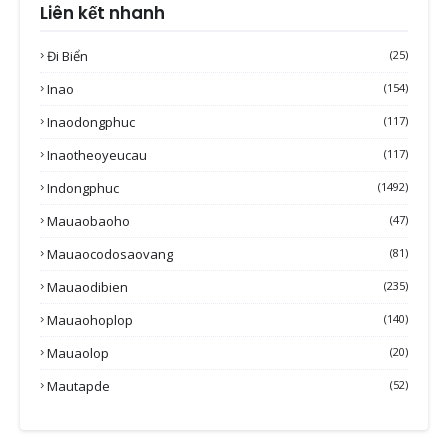
Liên kết nhanh
Đi Biển
(25)
Inao
(154)
Inaodongphuc
(117)
Inaotheoyeucau
(117)
Indongphuc
(1492)
Mauaobaoho
(47)
Mauaocodosaovang
(81)
Mauaodibien
(235)
Mauaohoplop
(140)
Mauaolop
(20)
Mautapde
(52)