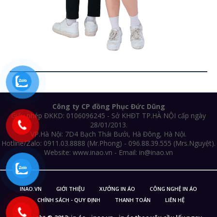
Công ty CP đồng Phục Đức Dũng
Giấy phép ĐKKD: 0106096245 - Sở KHĐT TP.HÀ NỘI cấp ngày
28/01/2013.
VP.Hà Nội: 7D4 Bạch Thái Bưởi, Hà Đông, Hà Nội.
Hotline/Zalo: 0911.03.8888 (Mr.Phong) - 096.88.39.555 (Mrs.Nguyệt).
Website: www.inao.vn - Email: in@inao.vn
INAO.VN
GIỚI THIỆU
XƯỞNG IN ÁO
CÔNG NGHỆ IN ÁO
CHÍNH SÁCH - QUY ĐỊNH
THANH TOÁN
LIÊN HỆ