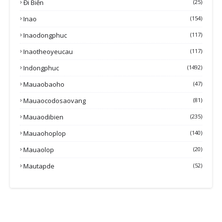
Đi Biển
(25)
Inao
(154)
Inaodongphuc
(117)
Inaotheoyeucau
(117)
Indongphuc
(1492)
Mauaobaoho
(47)
Mauaocodosaovang
(81)
Mauaodibien
(235)
Mauaohoplop
(140)
Mauaolop
(20)
Mautapde
(52)