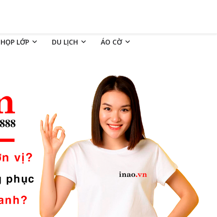
 HỌP LỚP
DU LỊCH
ÁO CỜ