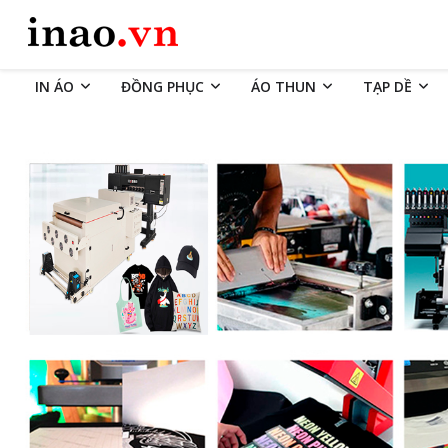
IN ÁO
ĐỒNG PHỤC
ÁO THUN
TẠP DỀ