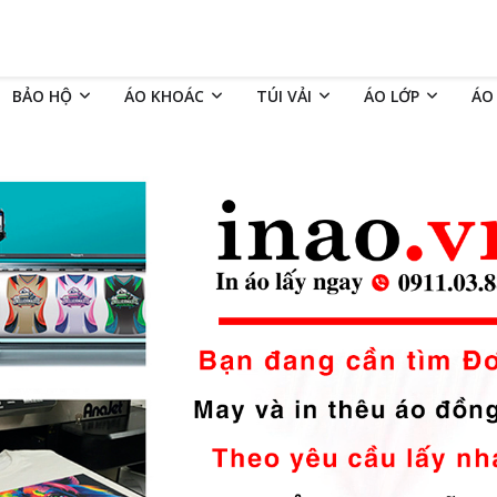
BẢO HỘ
ÁO KHOÁC
TÚI VẢI
ÁO LỚP
ÁO