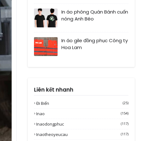
In áo phông Quán Bánh cuốn
nóng Anh Béo
In áo gile đồng phục Công ty
Hoa Lam
Liên kết nhanh
Đi Biển
(25)
Inao
(154)
Inaodongphuc
(117)
Inaotheoyeucau
(117)