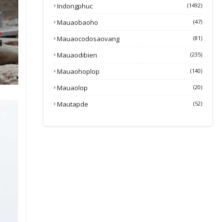
Indongphuc
(1492)
Mauaobaoho
(47)
Mauaocodosaovang
(81)
Mauaodibien
(235)
Mauaohoplop
(140)
Mauaolop
(20)
Mautapde
(52)