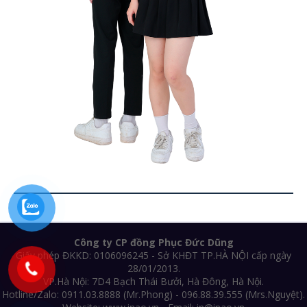
Công ty CP đồng Phục Đức Dũng
Giấy phép ĐKKD: 0106096245 - Sở KHĐT TP.HÀ NỘI cấp ngày
28/01/2013.
VP.Hà Nội: 7D4 Bạch Thái Bưởi, Hà Đông, Hà Nội.
Hotline/Zalo: 0911.03.8888 (Mr.Phong) - 096.88.39.555 (Mrs.Nguyệt).