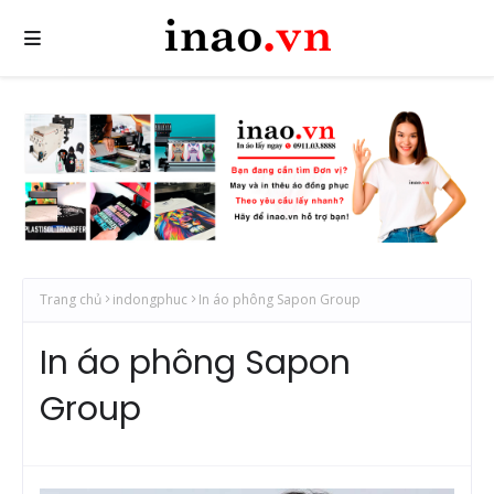
Trang chủ
indongphuc
In áo phông Sapon Group
In áo phông Sapon
Group