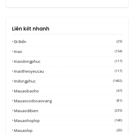
Liên kết nhanh
Đi Biển
(25)
Inao
(154)
Inaodongphuc
(117)
Inaotheoyeucau
(117)
Indongphuc
(1492)
Mauaobaoho
(47)
Mauaocodosaovang
(81)
Mauaodibien
(235)
Mauaohoplop
(140)
Mauaolop
(20)