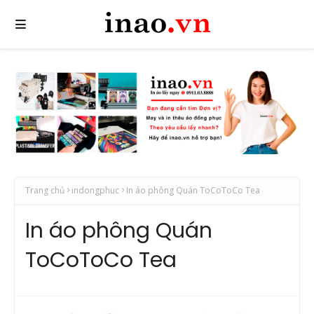
Trang chủ
indongphuc
In áo phông Quán ToCoToCo Tea
In áo phông Quán
ToCoToCo Tea