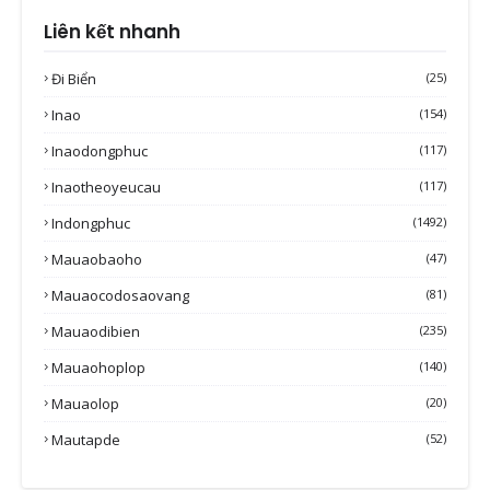
Liên kết nhanh
Đi Biển
(25)
Inao
(154)
Inaodongphuc
(117)
Inaotheoyeucau
(117)
Indongphuc
(1492)
Mauaobaoho
(47)
Mauaocodosaovang
(81)
Mauaodibien
(235)
Mauaohoplop
(140)
Mauaolop
(20)
Mautapde
(52)