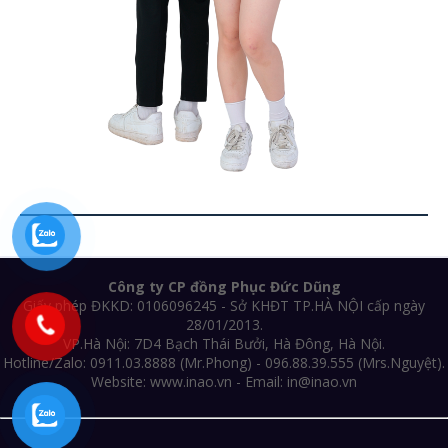
Công ty CP đồng Phục Đức Dũng
Giấy phép ĐKKD: 0106096245 - Sở KHĐT TP.HÀ NỘI cấp ngày
28/01/2013.
VP.Hà Nội: 7D4 Bạch Thái Bưởi, Hà Đông, Hà Nội.
Hotline/Zalo: 0911.03.8888 (Mr.Phong) - 096.88.39.555 (Mrs.Nguyệt).
Website: www.inao.vn - Email: in@inao.vn