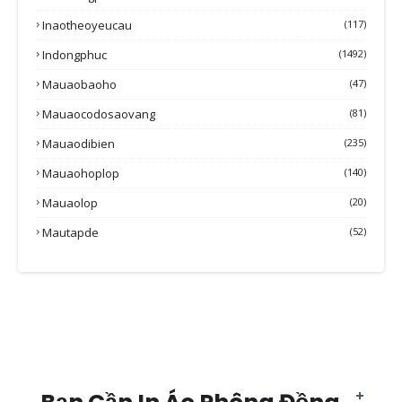
Inaotheoyeucau
(117)
Indongphuc
(1492)
Mauaobaoho
(47)
Mauaocodosaovang
(81)
Mauaodibien
(235)
Mauaohoplop
(140)
Mauaolop
(20)
Mautapde
(52)