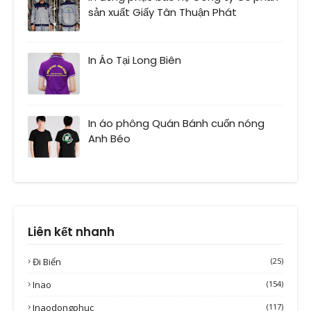
sản xuất Giấy Tân Thuận Phát
In Áo Tại Long Biên
In áo phông Quán Bánh cuốn nóng
Anh Béo
Liên kết nhanh
Đi Biển
(25)
Inao
(154)
Inaodongphuc
(117)