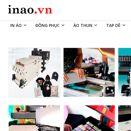
IN ÁO
ĐỒNG PHỤC
ÁO THUN
TẠP DỀ