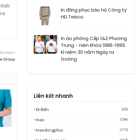
thiết
In đồng phục bảo hộ Công ty
 mà
HD.Teisco
In áo phông Cấp 1&2 Phương
Trung - niên khóa 1986-1995
kỉ niệm 30 năm Ngày ra
ỚI HƠN
trường
se Group
Liên kết nhanh
Đi Biển
(25)
Inao
(154)
Inaodongphuc
(117)
(117)