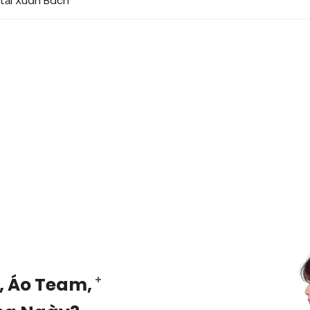
 tải Xuân Bách
, Áo Team,