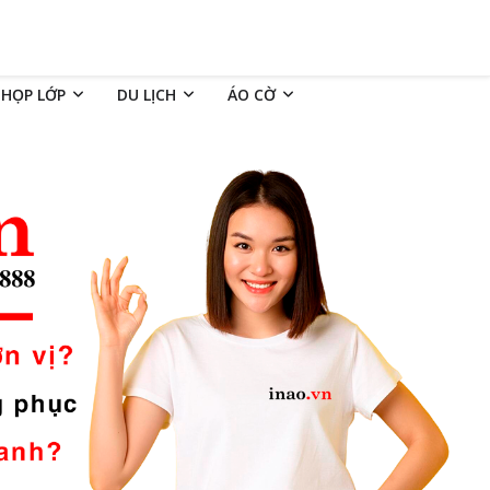
 HỌP LỚP
DU LỊCH
ÁO CỜ