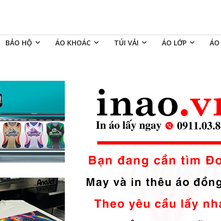
BẢO HỘ
ÁO KHOÁC
TÚI VẢI
ÁO LỚP
ÁO