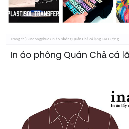
Trang chủ
indongphuc
In áo phông Quán Chả cá lăng Gia Cường
In áo phông Quán Chả cá l