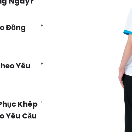
ng Ngày?
Áo Đồng
Theo Yêu
Phục Khép
eo Yêu Cầu