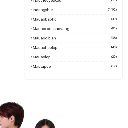
Inaotheoyeucau
Indongphuc
(1492)
Mauaobaoho
(47)
Mauaocodosaovang
(81)
Mauaodibien
(235)
Mauaohoplop
(140)
Mauaolop
(20)
Mautapde
(52)