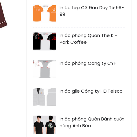
In áo Lớp C3 Đào Duy Từ 96-
99
In áo phông Quán The K -
Park Coffee
In áo phông Công ty CYF
In áo gile Công ty HD.Teisco
In áo phông Quán Bánh cuốn
nóng Anh Béo