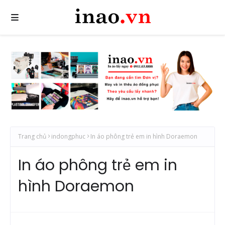
Trang chủ
indongphuc
In áo phông trẻ em in hình Doraemon
In áo phông trẻ em in
hình Doraemon