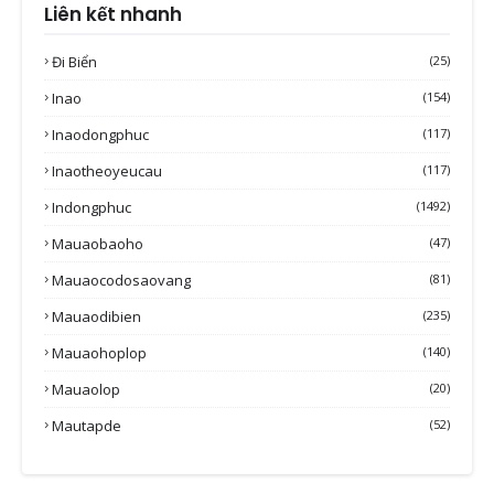
Liên kết nhanh
Đi Biển
(25)
Inao
(154)
Inaodongphuc
(117)
Inaotheoyeucau
(117)
Indongphuc
(1492)
Mauaobaoho
(47)
Mauaocodosaovang
(81)
Mauaodibien
(235)
Mauaohoplop
(140)
Mauaolop
(20)
Mautapde
(52)