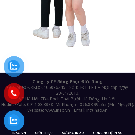
Công ty CP đồng Phục Đức Dũng
Giấy phép ĐKKD: 0106096245 - Sở KHĐT TP.HÀ NỘI cấp ngày
28/01/2013.
VP.Hà Nội: 7D4 Bạch Thái Bưởi, Hà Đông, Hà Nội.
Hotline/Zalo: 0911.03.8888 (Mr.Phong) - 096.88.39.555 (Mrs.Nguyệt).
Website: www.inao.vn - Email: in@inao.vn
INAO.VN
GIỚI THIỆU
XƯỞNG IN ÁO
CÔNG NGHỆ IN ÁO