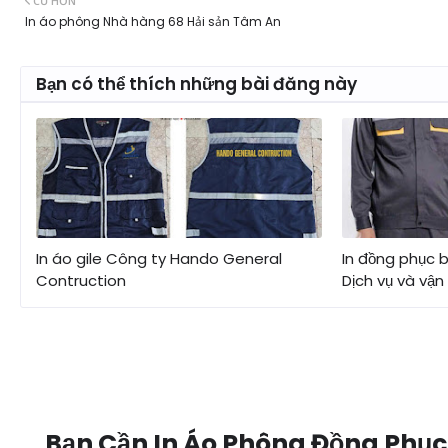
CŨ HƠN
In áo phông Nhà hàng 68 Hải sản Tâm An
Bạn có thể thích những bài đăng này
In áo gile Công ty Hando General
In đồng phục 
Contruction
Dịch vụ và vận
Bạn Cần In Áo Phông Đồng Phục