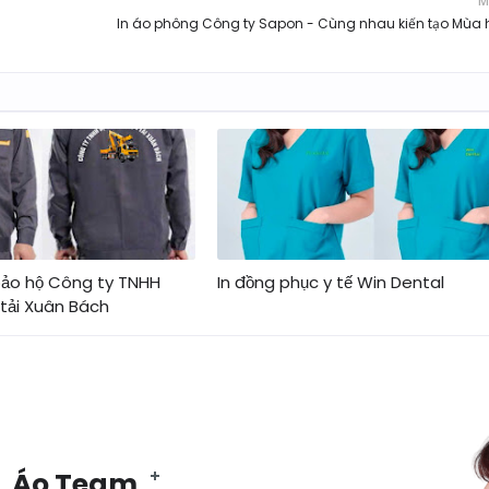
M
In áo phông Công ty Sapon - Cùng nhau kiến tạo Mùa h
bảo hộ Công ty TNHH
In đồng phục y tế Win Dental
 tải Xuân Bách
, Áo Team,