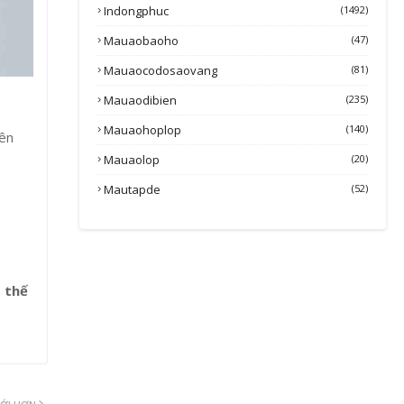
Indongphuc
(1492)
Mauaobaoho
(47)
Mauaocodosaovang
(81)
Mauaodibien
(235)
Mauaohoplop
(140)
yên
Mauaolop
(20)
Mautapde
(52)
 thế