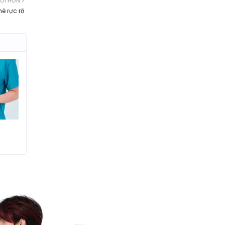
ỚI HƠN
è rực rỡ