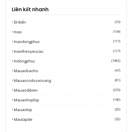
Liên kết nhanh
Đi Biển
(25)
Inao
(154)
Inaodongphuc
(117)
Inaotheoyeucau
(117)
Indongphuc
(1492)
Mauaobaoho
(47)
Mauaocodosaovang
(81)
Mauaodibien
(235)
Mauaohoplop
(140)
Mauaolop
(20)
Mautapde
(52)