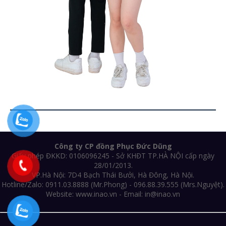
Công ty CP đồng Phục Đức Dũng
Giấy phép ĐKKD: 0106096245 - Sở KHĐT TP.HÀ NỘI cấp ngày
28/01/2013.
VP.Hà Nội: 7D4 Bạch Thái Bưởi, Hà Đông, Hà Nội.
Hotline/Zalo: 0911.03.8888 (Mr.Phong) - 096.88.39.555 (Mrs.Nguyệt).
Website: www.inao.vn - Email: in@inao.vn