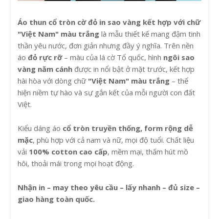
Áo thun cổ tròn cờ đỏ in sao vàng kết hợp với chữ
"Việt Nam" màu trắng
là mẫu thiết kế mang đậm tinh
thần yêu nước, đơn giản nhưng đầy ý nghĩa. Trên nền
áo
đỏ rực rỡ
– màu của lá cờ Tổ quốc, hình
ngôi sao
vàng năm cánh
được in nổi bật ở mặt trước, kết hợp
hài hòa với dòng chữ
"Việt Nam" màu trắng
– thể
hiện niềm tự hào và sự gắn kết của mỗi người con đất
Việt.
Kiểu dáng áo
cổ tròn truyền thống, form rộng dễ
mặc
, phù hợp với cả nam và nữ, mọi độ tuổi. Chất liệu
vải
100% cotton cao cấp
, mềm mại, thấm hút mồ
hôi, thoải mái trong mọi hoạt động.
Nhận in – may theo yêu cầu – lấy nhanh – đủ size –
giao hàng toàn quốc.