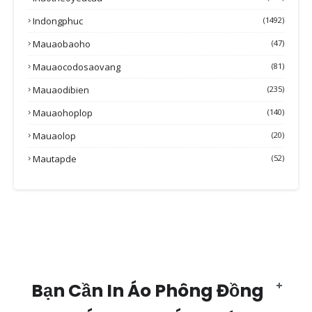
Indongphuc
(1492)
Mauaobaoho
(47)
Mauaocodosaovang
(81)
Mauaodibien
(235)
Mauaohoplop
(140)
Mauaolop
(20)
Mautapde
(52)
Bạn Cần In Áo Phông Đồng