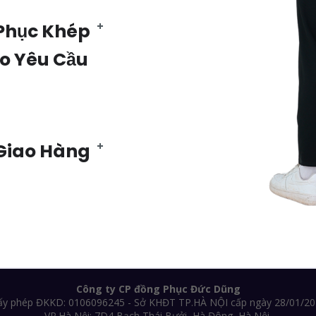
Phục Khép
eo Yêu Cầu
 Giao Hàng
Công ty CP đồng Phục Đức Dũng
ấy phép ĐKKD: 0106096245 - Sở KHĐT TP.HÀ NỘI cấp ngày 28/01/20
VP.Hà Nội: 7D4 Bạch Thái Bưởi, Hà Đông, Hà Nội.