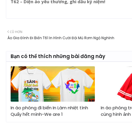
T62 – Diện áo yêu thương, ghi dấu kỷ niệm!
CŨ HƠN
Áo Gia Đình Đi Biển T61 In Hình Cười Đội Mũ Rơm Ngộ Nghĩnh
Bạn có thể thích những bài đăng này
In áo phông đi biển In Làm nhiệt tình
In áo phông t
Quẩy hết mình-We are 1
cùng hình ảnh 