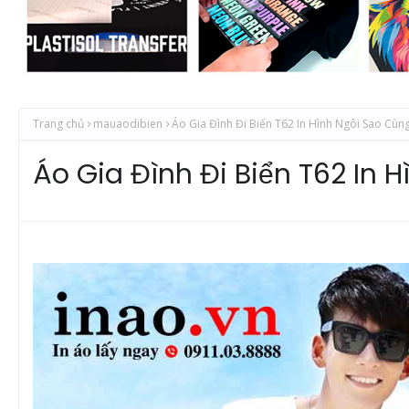
Trang chủ
mauaodibien
Áo Gia Đình Đi Biển T62 In Hình Ngôi Sao Cùng
Áo Gia Đình Đi Biển T62 In 