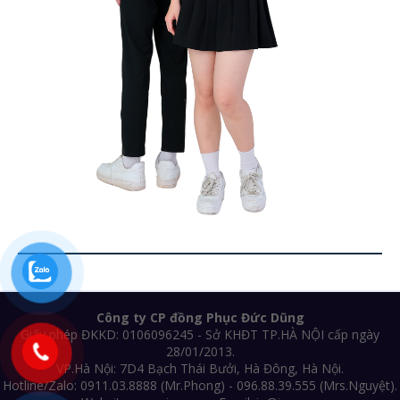
Công ty CP đồng Phục Đức Dũng
Giấy phép ĐKKD: 0106096245 - Sở KHĐT TP.HÀ NỘI cấp ngày
28/01/2013.
VP.Hà Nội: 7D4 Bạch Thái Bưởi, Hà Đông, Hà Nội.
Hotline/Zalo: 0911.03.8888 (Mr.Phong) - 096.88.39.555 (Mrs.Nguyệt).