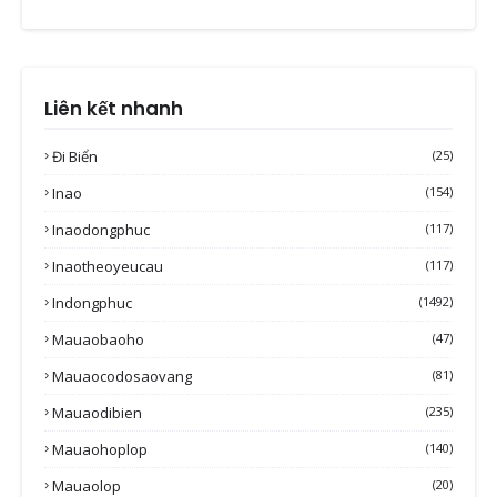
Liên kết nhanh
Đi Biển
(25)
Inao
(154)
Inaodongphuc
(117)
Inaotheoyeucau
(117)
Indongphuc
(1492)
Mauaobaoho
(47)
Mauaocodosaovang
(81)
Mauaodibien
(235)
Mauaohoplop
(140)
Mauaolop
(20)