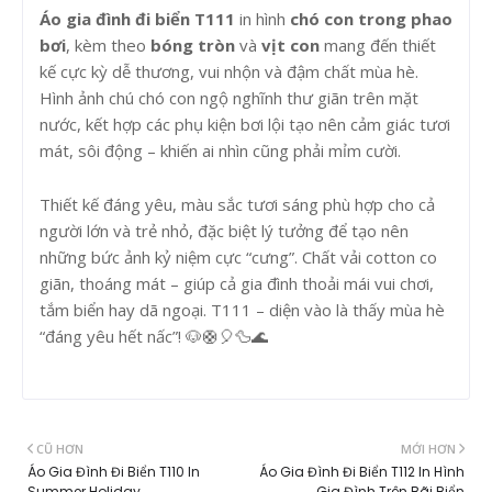
Áo gia đình đi biển T111
in hình
chó con trong phao
bơi
, kèm theo
bóng tròn
và
vịt con
mang đến thiết
kế cực kỳ dễ thương, vui nhộn và đậm chất mùa hè.
Hình ảnh chú chó con ngộ nghĩnh thư giãn trên mặt
nước, kết hợp các phụ kiện bơi lội tạo nên cảm giác tươi
mát, sôi động – khiến ai nhìn cũng phải mỉm cười.
Thiết kế đáng yêu, màu sắc tươi sáng phù hợp cho cả
người lớn và trẻ nhỏ, đặc biệt lý tưởng để tạo nên
những bức ảnh kỷ niệm cực “cưng”. Chất vải cotton co
giãn, thoáng mát – giúp cả gia đình thoải mái vui chơi,
tắm biển hay dã ngoại. T111 – diện vào là thấy mùa hè
“đáng yêu hết nấc”! 🐶🛟🎈🦆🌊
CŨ HƠN
MỚI HƠN
Áo Gia Đình Đi Biển T110 In
Áo Gia Đình Đi Biển T112 In Hình
Summer Holiday
Gia Đình Trên Bãi Biển