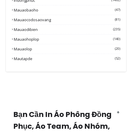
Indongphuc
Mauaobaoho
(47)
Mauaocodosaovang
(81)
Mauaodibien
(235)
Mauaohoplop
(140)
Mauaolop
(20)
Mautapde
(52)
Bạn Cần In Áo Phông Đồng
Phục, Áo Team, Áo Nhóm,