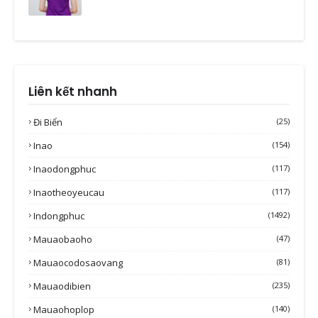
Liên kết nhanh
Đi Biển
(25)
Inao
(154)
Inaodongphuc
(117)
Inaotheoyeucau
(117)
Indongphuc
(1492)
Mauaobaoho
(47)
Mauaocodosaovang
(81)
Mauaodibien
(235)
Mauaohoplop
(140)