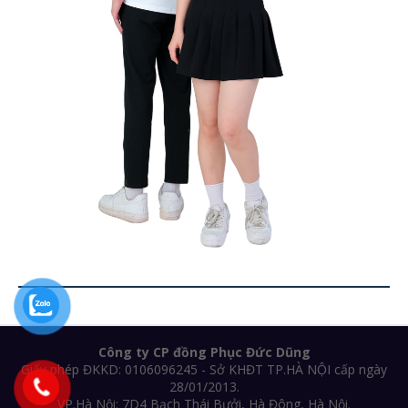
Công ty CP đồng Phục Đức Dũng
Giấy phép ĐKKD: 0106096245 - Sở KHĐT TP.HÀ NỘI cấp ngày
28/01/2013.
VP.Hà Nội: 7D4 Bạch Thái Bưởi, Hà Đông, Hà Nội.