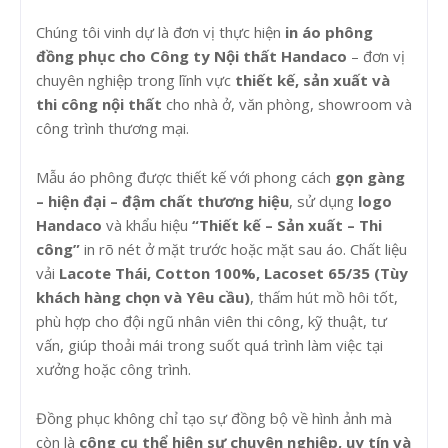
Chúng tôi vinh dự là đơn vị thực hiện
in áo phông
đồng phục cho Công ty Nội thất Handaco
– đơn vị
chuyên nghiệp trong lĩnh vực
thiết kế, sản xuất và
thi công nội thất
cho nhà ở, văn phòng, showroom và
công trình thương mại.
Mẫu áo phông được thiết kế với phong cách
gọn gàng
– hiện đại – đậm chất thương hiệu
, sử dụng
logo
Handaco
và khẩu hiệu
“Thiết kế – Sản xuất – Thi
công”
in rõ nét ở mặt trước hoặc mặt sau áo. Chất liệu
vải
Lacote Thái, Cotton 100%, Lacoset 65/35 (Tùy
khách hàng chọn và Yêu cầu)
, thấm hút mồ hôi tốt,
phù hợp cho đội ngũ nhân viên thi công, kỹ thuật, tư
vấn, giúp thoải mái trong suốt quá trình làm việc tại
xưởng hoặc công trình.
Đồng phục không chỉ tạo sự đồng bộ về hình ảnh mà
còn là
công cụ thể hiện sự chuyên nghiệp, uy tín và