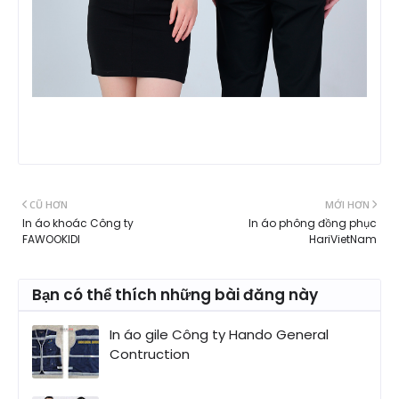
CŨ HƠN
MỚI HƠN
In áo khoác Công ty
In áo phông đồng phục
FAWOOKIDI
HariVietNam
Bạn có thể thích những bài đăng này
In áo gile Công ty Hando General
Contruction