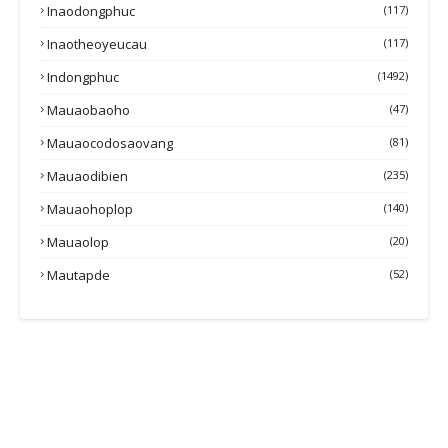
Inaodongphuc
(117)
Inaotheoyeucau
(117)
Indongphuc
(1492)
Mauaobaoho
(47)
Mauaocodosaovang
(81)
Mauaodibien
(235)
Mauaohoplop
(140)
Mauaolop
(20)
Mautapde
(52)