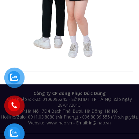
Công ty CP đồng Phục Đức Dũng
Giấy phép ĐKKD: 0106096245 - Sở KHĐT TP.HÀ NỘI cấp ngày
28/01/2013.
VP.Hà Nội: 7D4 Bạch Thái Bưởi, Hà Đông, Hà Nội.
Hotline/Zalo: 0911.03.8888 (Mr.Phong) - 096.88.39.555 (Mrs.Nguyệt).
Website: www.inao.vn - Email: in@inao.vn