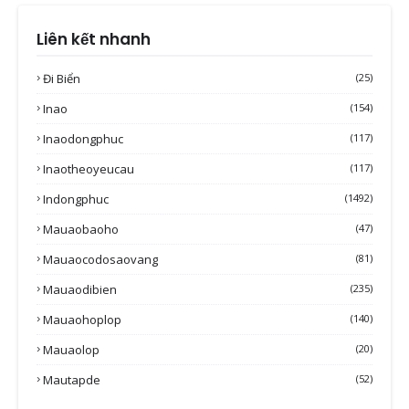
Liên kết nhanh
Đi Biển
(25)
Inao
(154)
Inaodongphuc
(117)
Inaotheoyeucau
(117)
Indongphuc
(1492)
Mauaobaoho
(47)
Mauaocodosaovang
(81)
Mauaodibien
(235)
Mauaohoplop
(140)
Mauaolop
(20)
Mautapde
(52)