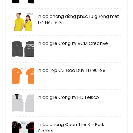
In áo phông đồng phục 10 gương mặt
trẻ tiêu biểu
In áo gile Công ty VCM Creative
In áo Lớp C3 Đào Duy Từ 96-99
In áo gile Công ty HD.Teisco
In áo phông Quán The K - Park
Coffee