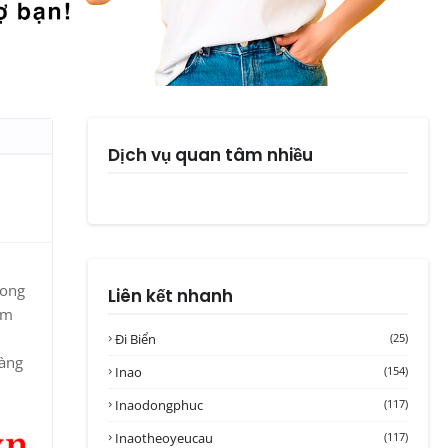
Dịch vụ quan tâm nhiều
rong
Liên kết nhanh
ậm
Đi Biển
(25)
ràng
Inao
(154)
Inaodongphuc
(117)
Inaotheoyeucau
(117)