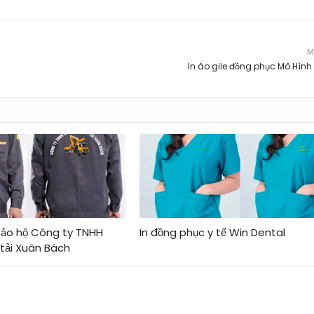
M
In áo gile đồng phục Mô Hình 
bảo hộ Công ty TNHH
In đồng phục y tế Win Dental
 tải Xuân Bách