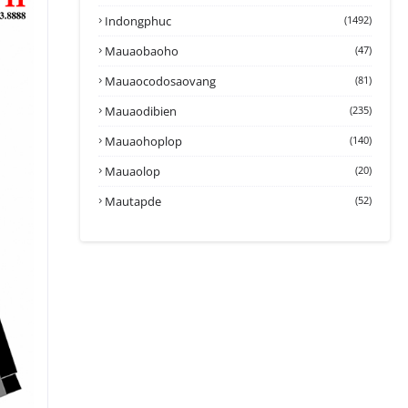
Indongphuc
(1492)
Mauaobaoho
(47)
Mauaocodosaovang
(81)
Mauaodibien
(235)
Mauaohoplop
(140)
Mauaolop
(20)
Mautapde
(52)