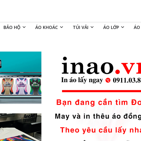
BẢO HỘ
ÁO KHOÁC
TÚI VẢI
ÁO LỚP
ÁO