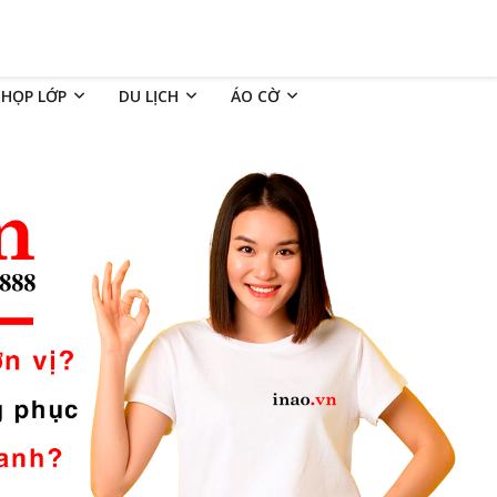
 HỌP LỚP
DU LỊCH
ÁO CỜ