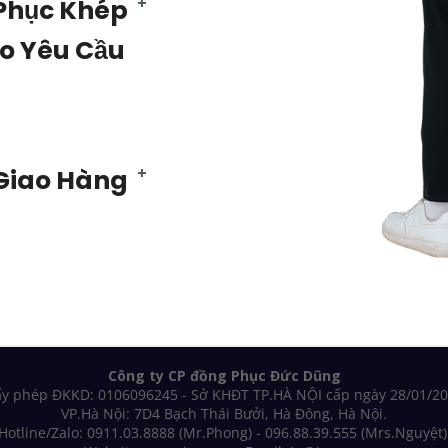
Phục Khép
eo Yêu Cầu
 Giao Hàng
Công ty CP đồng Phục Đức Dũng
ấy phép ĐKKD: 0106096245 - Sở KHĐT TP.HÀ NỘI cấp ngày 28/01/20
VP.Hà Nội: 7D4 Bạch Thái Bưởi, Hà Đông, Hà Nội.
Hotline/Zalo: 0911.03.8888 (Mr.Phong) - 096.88.39.555 (Mrs.Nguyệt)