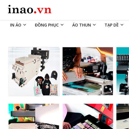
IN ÁO
ĐỒNG PHỤC
ÁO THUN
TẠP DỀ