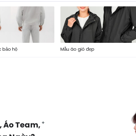
 bảo hộ
Mẫu áo gió đẹp
, Áo Team,