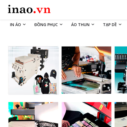
IN ÁO
ĐỒNG PHỤC
ÁO THUN
TẠP DỀ