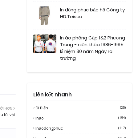
In đồng phục bảo hộ Công ty
HD.Teisco
In áo phông Cấp 1&2 Phương
Trung - niên khóa 1986-1995
kỉ niệm 30 năm Ngày ra
trường
Liên kết nhanh
Đi Biển
(25)
ỚI HƠN
u túi vải
Inao
(154)
Inaodongphuc
(117)
(117)