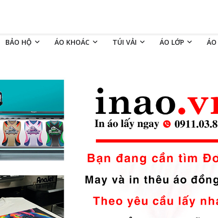
BẢO HỘ
ÁO KHOÁC
TÚI VẢI
ÁO LỚP
ÁO