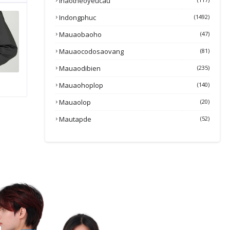
Inaotheoyeucau
Indongphuc
(1492)
Mauaobaoho
(47)
Mauaocodosaovang
(81)
Mauaodibien
(235)
Mauaohoplop
(140)
Mauaolop
(20)
Mautapde
(52)