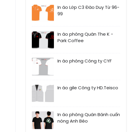
In áo Lớp C3 Đào Duy Từ 96-
99
In áo phông Quán The K -
Park Coffee
In áo phông Công ty CYF
In áo gile Công ty HD.Teisco
In áo phông Quán Bánh cuốn
nóng Anh Béo