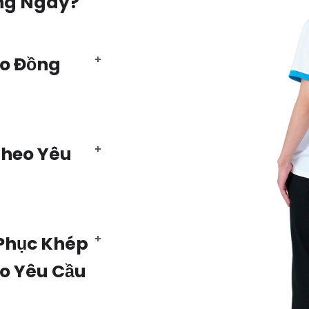
ng Ngày?
Áo Đồng
Theo Yêu
Phục Khép
eo Yêu Cầu