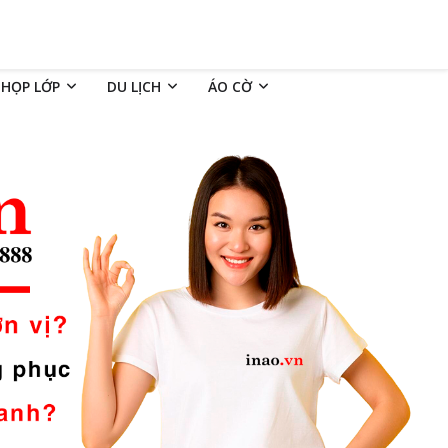
 HỌP LỚP
DU LỊCH
ÁO CỜ