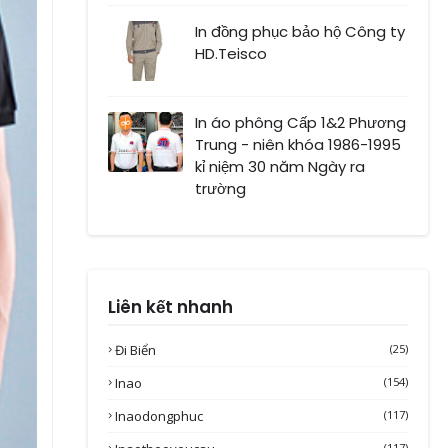
In đồng phục bảo hộ Công ty
HD.Teisco
In áo phông Cấp 1&2 Phương
Trung - niên khóa 1986-1995
kỉ niệm 30 năm Ngày ra
trường
Liên kết nhanh
Đi Biển
(25)
Inao
(154)
Inaodongphuc
(117)
(117)