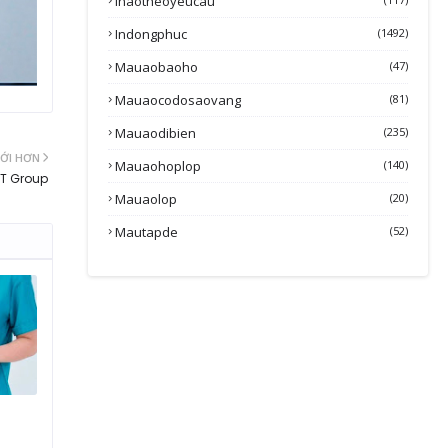
Inaotheoyeucau
Indongphuc
(1492)
Mauaobaoho
(47)
Mauaocodosaovang
(81)
Mauaodibien
(235)
ỚI HƠN
Mauaohoplop
(140)
TT Group
Mauaolop
(20)
Mautapde
(52)