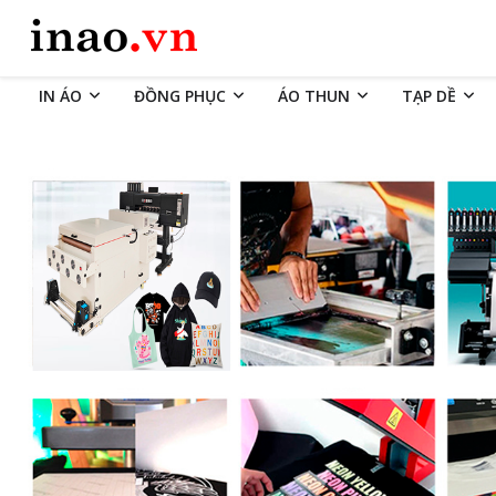
IN ÁO
ĐỒNG PHỤC
ÁO THUN
TẠP DỀ