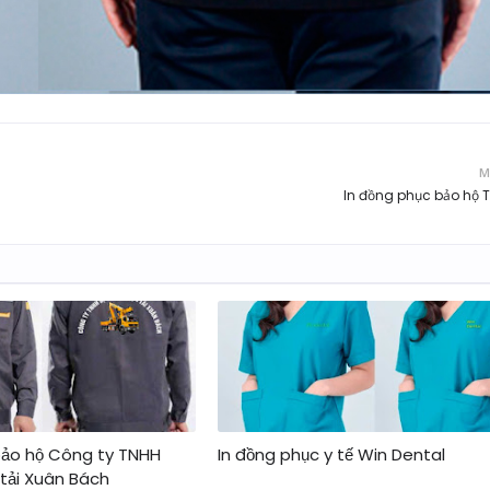
M
In đồng phục bảo hộ 
bảo hộ Công ty TNHH
In đồng phục y tế Win Dental
 tải Xuân Bách