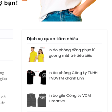
Dịch vụ quan tâm nhiều
In áo phông đồng phục 10
gương mặt trẻ tiêu biểu
ông
In áo phông Công ty TNHH
TVDVTM Khánh Linh
giúp
In áo gile Công ty VCM
 dài
Creative
uê"