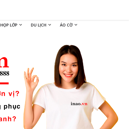
 HỌP LỚP
DU LỊCH
ÁO CỜ