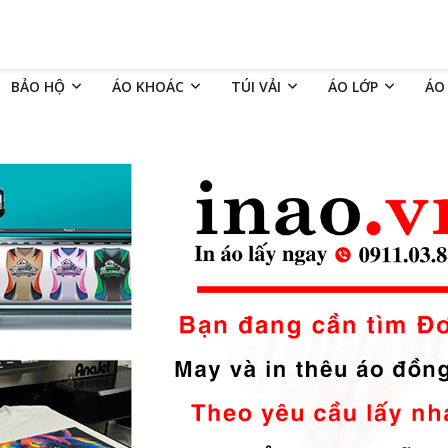
BẢO HỘ
ÁO KHOÁC
TÚI VẢI
ÁO LỚP
ÁO