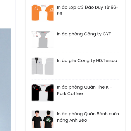
In áo Lớp C3 Đào Duy Từ 96-
99
In áo phông Công ty CYF
In áo gile Công ty HD.Teisco
In áo phông Quán The K -
Park Coffee
In áo phông Quán Bánh cuốn
nóng Anh Béo