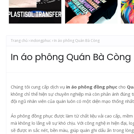
Trang chủ
indongphuc
In áo phông Quán Bà Còng
In áo phông Quán Bà Còng
Chúng tôi cung cấp dịch vụ
in áo phông đồng phục
cho
Qu
không chỉ thể hiện sự chuyên nghiệp mà còn phản ánh đúng t
đội ngũ nhân viên của quán luôn có một diện mạo thống nhất, 
Áo phông đồng phục được làm từ chất liệu vải cao cấp, mềm mạ
mà không lo lắng về sự khó chịu. Với công nghệ in hiện đại, l
sẽ được in sắc nét, bền màu, giúp quán ghi dấu ấn trong lòn