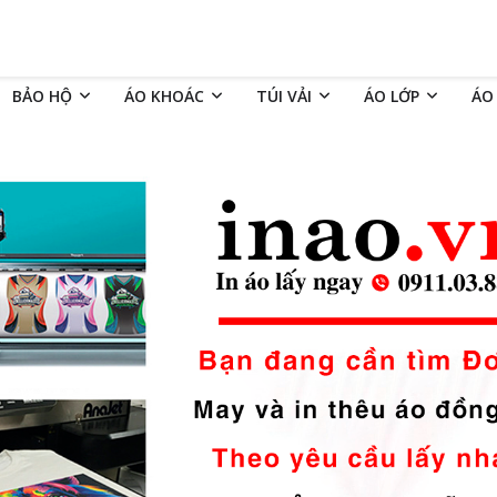
BẢO HỘ
ÁO KHOÁC
TÚI VẢI
ÁO LỚP
ÁO