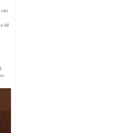
 cáo
eo kế
g.
ẩm