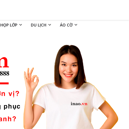
 HỌP LỚP
DU LỊCH
ÁO CỜ