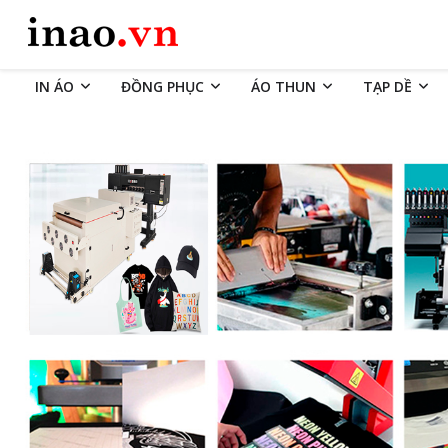
IN ÁO
ĐỒNG PHỤC
ÁO THUN
TẠP DỀ