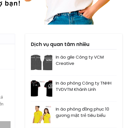
Dịch vụ quan tâm nhiều
In áo gile Công ty VCM
Creative
In áo phông Công ty TNHH
TVDVTM Khánh Linh
cá
ến
In áo phông đồng phục 10
gương mặt trẻ tiêu biểu