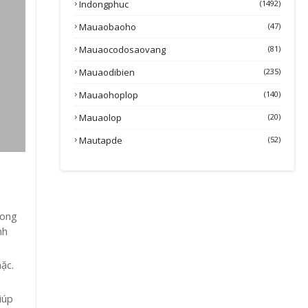
Indongphuc
(1492)
Mauaobaoho
(47)
Mauaocodosaovang
(81)
Mauaodibien
(235)
Mauaohoplop
(140)
Mauaolop
(20)
Mautapde
(52)
hong
nh
mặc.
iúp