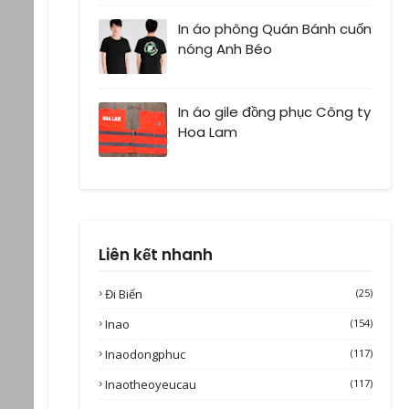
In áo phông Quán Bánh cuốn
nóng Anh Béo
In áo gile đồng phục Công ty
Hoa Lam
Liên kết nhanh
Đi Biển
(25)
Inao
(154)
Inaodongphuc
(117)
Inaotheoyeucau
(117)