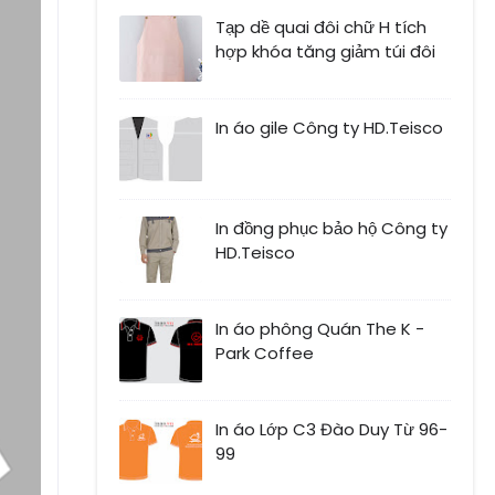
Tạp dề quai đôi chữ H tích
hợp khóa tăng giảm túi đôi
In áo gile Công ty HD.Teisco
In đồng phục bảo hộ Công ty
HD.Teisco
In áo phông Quán The K -
Park Coffee
In áo Lớp C3 Đào Duy Từ 96-
99