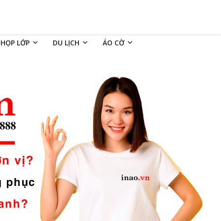
 HỌP LỚP
DU LỊCH
ÁO CỜ