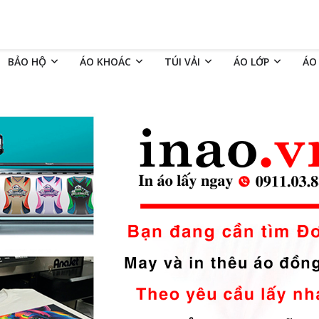
BẢO HỘ
ÁO KHOÁC
TÚI VẢI
ÁO LỚP
ÁO