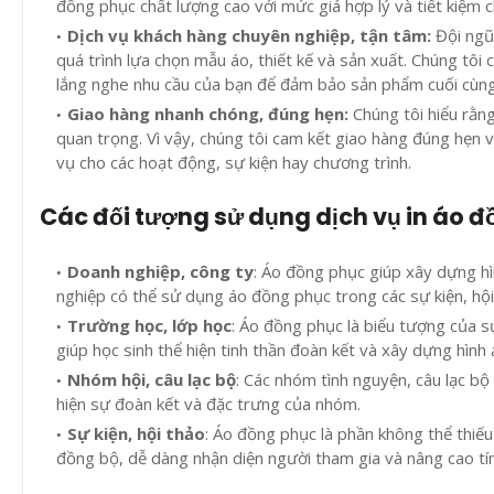
đồng phục chất lượng cao với mức giá hợp lý và tiết kiệm ch
Dịch vụ khách hàng chuyên nghiệp, tận tâm
:
Đội ngũ
quá trình lựa chọn mẫu áo, thiết kế và sản xuất. Chúng tô
lắng nghe nhu cầu của bạn để đảm bảo sản phẩm cuối cù
Giao hàng nhanh chóng, đúng hẹn:
Chúng tôi hiểu rằng
quan trọng. Vì vậy, chúng tôi cam kết giao hàng đúng hẹ
vụ cho các hoạt động, sự kiện hay chương trình.
Các đối tượng sử dụng dịch vụ in áo đ
Doanh nghiệp, công ty
: Áo đồng phục giúp xây dựng hì
nghiệp có thể sử dụng áo đồng phục trong các sự kiện, hội
Trường học, lớp học
: Áo đồng phục là biểu tượng của s
giúp học sinh thể hiện tinh thần đoàn kết và xây dựng hình
Nhóm hội, câu lạc bộ
: Các nhóm tình nguyện, câu lạc b
hiện sự đoàn kết và đặc trưng của nhóm.
Sự kiện, hội thảo
: Áo đồng phục là phần không thể thiếu
đồng bộ, dễ dàng nhận diện người tham gia và nâng cao tín