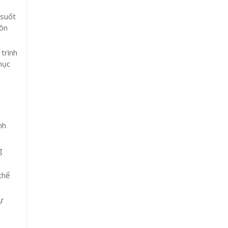
 suốt
uôn
 trình
hục
nh
g
thể
ự