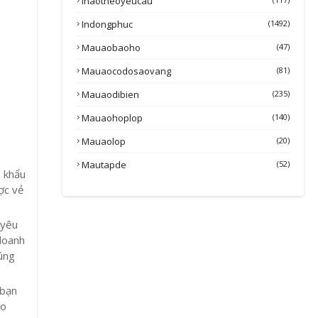
Inaotheoyeucau
Indongphuc
(1492)
Mauaobaoho
(47)
Mauaocodosaovang
(81)
Mauaodibien
(235)
Mauaohoplop
(140)
Mauaolop
(20)
Mautapde
(52)
, khẩu
ợc vẻ
 yêu
 doanh
đúng
 bạn
áo