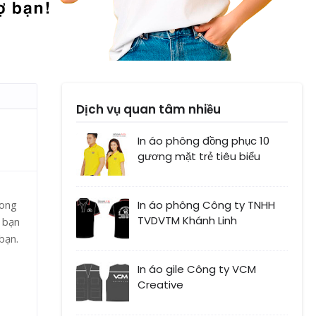
Dịch vụ quan tâm nhiều
In áo phông đồng phục 10
gương mặt trẻ tiêu biểu
rong
In áo phông Công ty TNHH
TVDVTM Khánh Linh
 bạn
bạn.
In áo gile Công ty VCM
Creative