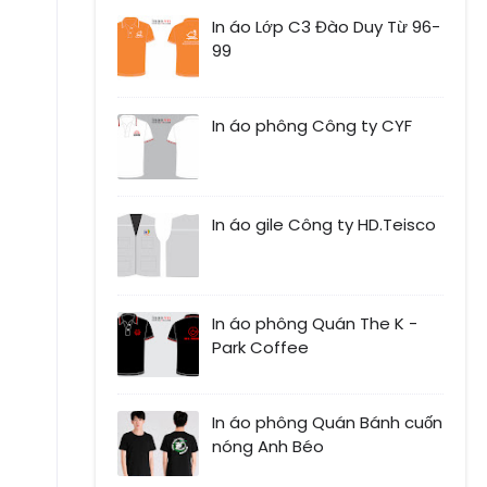
In áo Lớp C3 Đào Duy Từ 96-
99
In áo phông Công ty CYF
In áo gile Công ty HD.Teisco
In áo phông Quán The K -
Park Coffee
In áo phông Quán Bánh cuốn
nóng Anh Béo