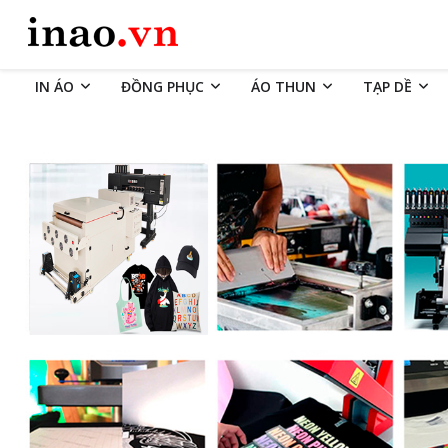
IN ÁO
ĐỒNG PHỤC
ÁO THUN
TẠP DỀ